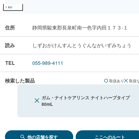
1 km
住所
静岡県駿東郡長泉町南一色字内田１７３-１
読み
しずおかけんすんとうぐんながいずみちょう
TEL
055-989-4111
検索した製品
取扱あり
取扱
ガム・ナイトケアリンス ナイトハーブタイプ
80mL
他の店舗を探す
ここへのルート