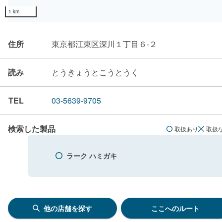
1 km
住所
東京都江東区深川１丁目６-２
読み
とうきょうとこうとうく
TEL
03-5639-9705
検索した製品
取扱あり
取扱
ラーク ハミガキ
他の店舗を探す
ここへのルート