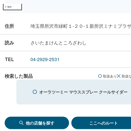
1 km
住所
埼玉県所沢市緑町１-２０-１新所沢ミナミプラ
読み
さいたまけんところざわし
TEL
04-2929-2531
検索した製品
取扱あり
取扱
オーラツーミー マウススプレー クールサイダー
他の店舗を探す
ここへのルート