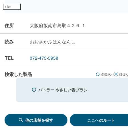
1 km
住所
大阪府阪南市鳥取４２６-１
読み
おおさかふはんなんし
TEL
072-473-3958
検索した製品
取扱あり
取扱
バトラー やさしい舌ブラシ
他の店舗を探す
ここへのルート