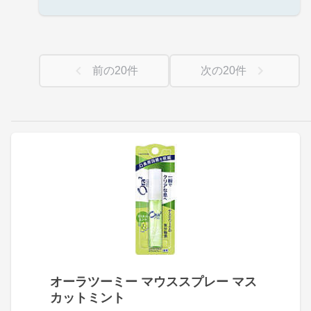
前の
20
件
次の
20
件
オーラツーミー マウススプレー マス
カットミント