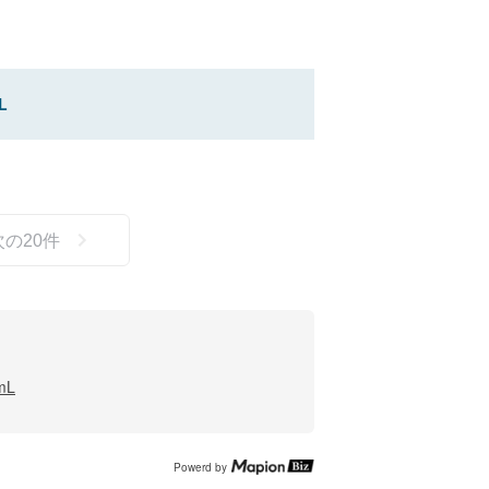
L
次の
20
件
mL
Powerd by