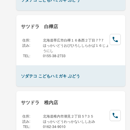
サツドラ 白樺店
住所
:
北海道帯広市白樺１６条西２丁目７?７
読み
:
ほっかいどうおびひろししらかば１６じょ
うにし
TEL
:
0155-38-2733
ソダテコ こどもハミガキ ぶどう
サツドラ 稚内店
住所
:
北海道稚内市潮見２丁目５?３５
読み
:
ほっかいどうわっかないししおみ
TEL
:
0162-34-9010