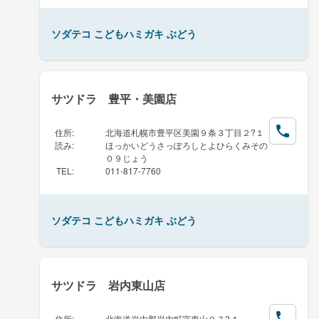
ソダテコ こどもハミガキ ぶどう
サツドラ 豊平・美園店
住所
:
北海道札幌市豊平区美園９条３丁目２?１
読み
:
ほっかいどうさっぽろしとよひらくみその
０９じょう
TEL
:
011-817-7760
ソダテコ こどもハミガキ ぶどう
サツドラ 岩内東山店
住所
:
北海道岩内郡岩内町字東山９７?４