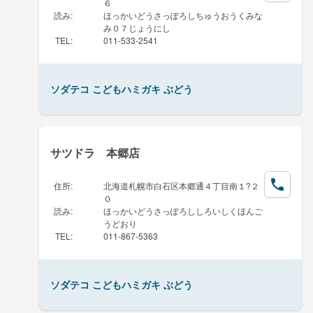
６
読み
:
ほっかいどうさっぽろしちゅうおうくみな
み０７じょうにし
TEL
:
011-533-2541
ソダテコ こどもハミガキ ぶどう
サツドラ 本郷店
住所
:
北海道札幌市白石区本郷通４丁目南１?２
０
読み
:
ほっかいどうさっぽろししろいしくほんご
うどおり
TEL
:
011-867-5363
ソダテコ こどもハミガキ ぶどう