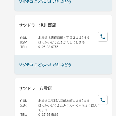
ソダテコ こどもハミガキ ぶどう
サツドラ 滝川西店
住所
:
北海道滝川市西町４丁目２１２?４９
読み
:
ほっかいどうたきかわしにしまち
TEL
:
0125-22-0755
ソダテコ こどもハミガキ ぶどう
サツドラ 八雲店
住所
:
北海道二海郡八雲町本町１２５?１５
読み
:
ほっかいどうふたみぐんやくもちょうほん
ちょう
TEL
:
0137-65-5866