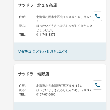
サツドラ 北１９条店
住所
:
北海道札幌市東区北１９条東１５丁目５?
１
読み
:
ほっかいどうさっぽろしひがしくきた１９
じょうひがし
TEL
:
011-748-3373
ソダテコ こどもハミガキ ぶどう
サツドラ 端野店
住所
:
北海道北見市端野町三区５６４?１
読み
:
ほっかいどうきたみしたんのちょう０３く
TEL
:
0157-67-6660