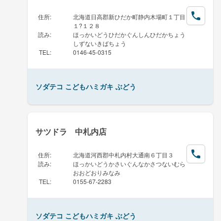
住所
:
北海道日高郡新ひだか町静内木場町１丁目
１?１２８
読み
:
ほっかいどうひだかぐんしんひだかちょう
しずないきばちょう
TEL
:
0146-45-0315
ソダテコ こどもハミガキ ぶどう
サツドラ 中札内店
住所
:
北海道河西郡中札内村大通南６丁目３
読み
:
ほっかいどうかさいぐんなかさつないむら
おおどおりみなみ
TEL
:
0155-67-2283
ソダテコ こどもハミガキ ぶどう