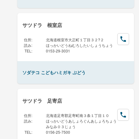
サツドラ 根室店
住所
:
北海道根室市大正町１丁目３２?２
読み
:
ほっかいどうねむろしたいしょうちょう
TEL
:
0153-29-3031
ソダテコ こどもハミガキ ぶどう
サツドラ 足寄店
住所
:
北海道足寄郡足寄町南３条１丁目１０
読み
:
ほっかいどうあしょろぐんあしょろちょう
みなみ０３じょう
TEL
:
0156-25-7500