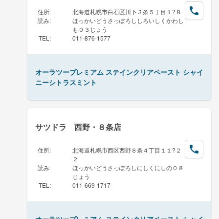
住所
:
北海道札幌市白石区川下３条５丁目１?８
読み
:
ほっかいどうさっぽろししろいしくかわし
も０３じょう
TEL
:
011-876-1577
オーラツープレミアム ステインクリアペースト シャイ
ニーシトラスミント
サツドラ 西野・８条店
住所
:
北海道札幌市西区西野８条４丁目１１?２
２
読み
:
ほっかいどうさっぽろしにしくにしの０８
じょう
TEL
:
011-669-1717
オーラツープレミアム ステインクリアペースト シャイ