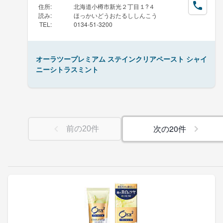
住所
:
北海道小樽市新光２丁目１?４
読み
:
ほっかいどうおたるししんこう
TEL
:
0134-51-3200
オーラツープレミアム ステインクリアペースト シャイ
ニーシトラスミント
次の
20
件
前の
20
件