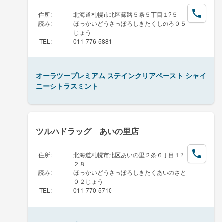
住所
:
北海道札幌市北区篠路５条５丁目１?５
読み
:
ほっかいどうさっぽろしきたくしのろ０５
じょう
TEL
:
011-776-5881
オーラツープレミアム ステインクリアペースト シャイ
ニーシトラスミント
ツルハドラッグ あいの里店
住所
:
北海道札幌市北区あいの里２条６丁目１?
２８
読み
:
ほっかいどうさっぽろしきたくあいのさと
０２じょう
TEL
:
011-770-5710