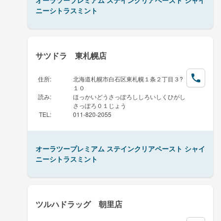
ニーシトラスミント
サツドラ 東札幌店
住所
:
北海道札幌市白石区東札幌１条２丁目３?
１０
読み
:
ほっかいどうさっぽろししろいしくひがし
さっぽろ０１じょう
TEL
:
011-820-2055
オーラツープレミアム ステインクリアペースト シャイ
ニーシトラスミント
ツルハドラッグ 朝里店