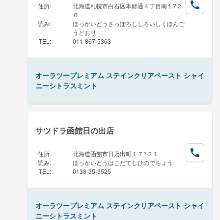
住所
:
北海道札幌市白石区本郷通４丁目南１?２
０
読み
:
ほっかいどうさっぽろししろいしくほんご
うどおり
TEL
:
011-867-5363
オーラツープレミアム ステインクリアペースト シャイ
ニーシトラスミント
サツドラ函館日の出店
住所
:
北海道函館市日乃出町１７?２１
読み
:
ほっかいどうはこだてしひのでちょう
TEL
:
0138-35-3525
オーラツープレミアム ステインクリアペースト シャイ
ニーシトラスミント