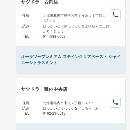
サツドラ 西岡店
住所
:
北海道札幌市豊平区西岡４条１１丁目１
６?２５
読み
:
ほっかいどうさっぽろしとよひらくにしお
か０４じょう
TEL
:
011-588-6002
オーラツープレミアム ステインクリアペースト シャイ
ニーシトラスミント
サツドラ 稚内中央店
住所
:
北海道稚内市中央２丁目１４?２３
読み
:
ほっかいどうわっかないしちゅうおう
TEL
:
0162-29-0313