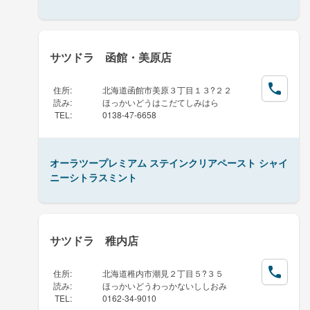
サツドラ 函館・美原店
住所
:
北海道函館市美原３丁目１３?２２
読み
:
ほっかいどうはこだてしみはら
TEL
:
0138-47-6658
オーラツープレミアム ステインクリアペースト シャイ
ニーシトラスミント
サツドラ 稚内店
住所
:
北海道稚内市潮見２丁目５?３５
読み
:
ほっかいどうわっかないししおみ
TEL
:
0162-34-9010