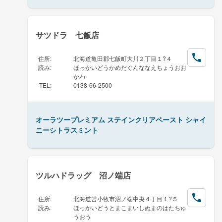
サツドラ 七飯店
住所
:
北海道亀田郡七飯町大川２丁目１?４
読み
:
ほっかいどうかめだぐんななえちょうおお
かわ
TEL
:
0138-66-2500
オーラツープレミアム ステインクリアペースト シャイ
ニーシトラスミント
ツルハドラッグ 沼ノ端店
住所
:
北海道苫小牧市沼ノ端中央４丁目１?５
読み
:
ほっかいどうとまこまいしぬまのはたちゅ
うおう