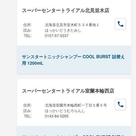
スーパーセンタートライアル北見並木店
住所
:
北海道北見市並木町５３４番地１
読み
:
ほっかいどうきたみし
TEL
:
0157-57-5337
サンスタートニックシャンプー COOL BURST 詰替え
用 1200mL
スーパーセンタートライアル室蘭本輪西店
住所
:
北海道室蘭市本輪西町一丁目５番５号
読み
:
ほっかいどうむろらんし
TEL
:
0143-84-5265