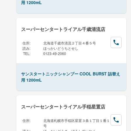
用 1200mL
スーパーセンタートライアル千歳清流店
住所
:
北海道千歳市清流２丁目４番５号
読み
:
ほっかいどうちとせし
TEL
:
0123-49-2060
サンスタートニックシャンプー COOL BURST 詰替え
用 1200mL
スーパーセンタートライアル手稲星置店
住所
:
北海道札幌市手稲区星置３条１丁目１番１
号
読み
:
ほっかいどうさっぽろしていねく