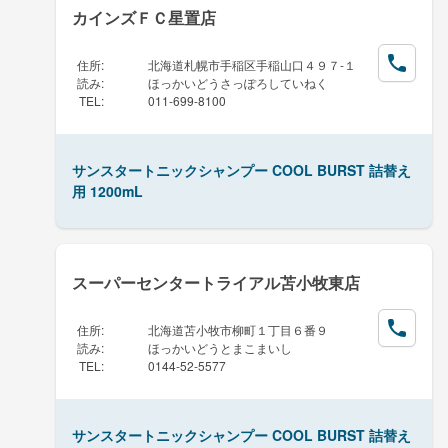
カインズＦＣ星置店
住所
:
北海道札幌市手稲区手稲山口４９７-１
読み
:
ほっかいどうさっぽろしていねく
TEL
:
011-699-8100
サンスタートニックシャンプー COOL BURST 詰替え
用 1200mL
スーパーセンタートライアル苫小牧東店
住所
:
北海道苫小牧市柳町１丁目６番９
読み
:
ほっかいどうとまこまいし
TEL
:
0144-52-5577
サンスタートニックシャンプー COOL BURST 詰替え