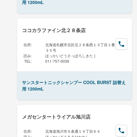
用 1200mL
ココカラファイン北２８条店
住所
:
北海道札幌市北区北２８条西１３丁目１番
３５号
読み
:
ほっかいどうさっぽろしきたく
TEL
:
011-757-0039
サンスタートニックシャンプー COOL BURST 詰替え
用 1200mL
メガセンタートライアル旭川店
住所
:
北海道旭川市６条通１４丁目６４
読み
:
ほっかいどうあさひかわし