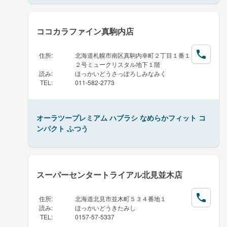
ココカラファイン真駒内店
住所
:
北海道札幌市南区真駒内幸町２丁目１番１
２号ミュークリスタル地下１階
読み
:
ほっかいどうさっぽろしみなみく
TEL
:
011-582-2773
オーラツープレミアム ハブラシ なめらかフィット コ
ンパクト ふつう
スーパーセンタートライアル北見並木店
住所
:
北海道北見市並木町５３４番地１
読み
:
ほっかいどうきたみし
TEL
:
0157-57-5337