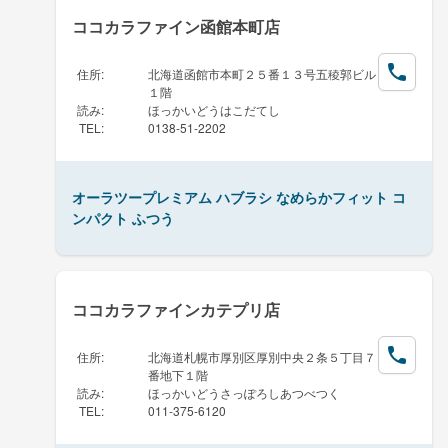
ココカラファイン函館本町店
住所
:
北海道函館市本町２５番１３号五稜郭ビル
１階
読み
:
ほっかいどうはこだてし
TEL
:
0138-51-2202
オーラツープレミアム ハブラシ なめらかフィット コ
ンパクト ふつう
ココカラファインカテプリ店
住所
:
北海道札幌市厚別区厚別中央２条５丁目７
番地下１階
読み
:
ほっかいどうさっぽろしあつべつく
TEL
:
011-375-6120