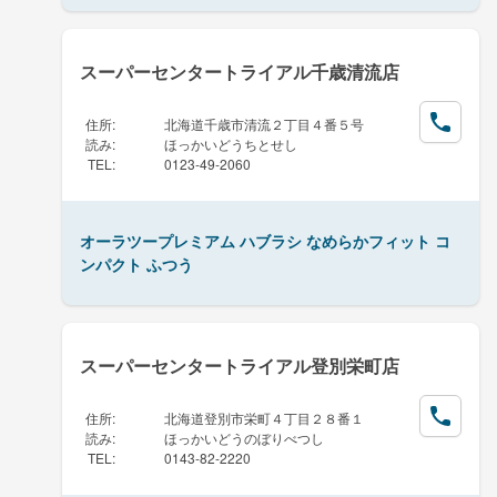
スーパーセンタートライアル千歳清流店
住所
:
北海道千歳市清流２丁目４番５号
読み
:
ほっかいどうちとせし
TEL
:
0123-49-2060
オーラツープレミアム ハブラシ なめらかフィット コ
ンパクト ふつう
スーパーセンタートライアル登別栄町店
住所
:
北海道登別市栄町４丁目２８番１
読み
:
ほっかいどうのぼりべつし
TEL
:
0143-82-2220