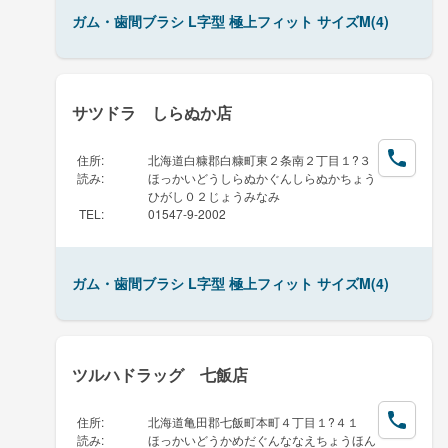
ガム・歯間ブラシ L字型 極上フィット サイズM(4)
サツドラ しらぬか店
住所
:
北海道白糠郡白糠町東２条南２丁目１?３
読み
:
ほっかいどうしらぬかぐんしらぬかちょう
ひがし０２じょうみなみ
TEL
:
01547-9-2002
ガム・歯間ブラシ L字型 極上フィット サイズM(4)
ツルハドラッグ 七飯店
住所
:
北海道亀田郡七飯町本町４丁目１?４１
読み
:
ほっかいどうかめだぐんななえちょうほん