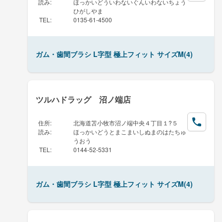
読み
:
ほっかいどういわないぐんいわないちょう
ひがしやま
TEL
:
0135-61-4500
ガム・歯間ブラシ L字型 極上フィット サイズM(4)
ツルハドラッグ 沼ノ端店
住所
:
北海道苫小牧市沼ノ端中央４丁目１?５
読み
:
ほっかいどうとまこまいしぬまのはたちゅ
うおう
TEL
:
0144-52-5331
ガム・歯間ブラシ L字型 極上フィット サイズM(4)