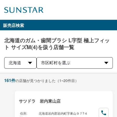
販売店検索
北海道のガム・歯間ブラシ L字型 極上フィッ
ト サイズM(4)を扱う店舗一覧
北海道
市区町村を選ぶ
161
件
の店舗が見つかりました
（1~20件目）
サツドラ 岩内東山店
住所
:
北海道岩内郡岩内町字東山９７?４