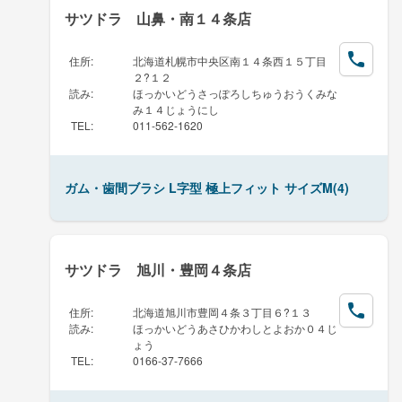
サツドラ 山鼻・南１４条店
住所
:
北海道札幌市中央区南１４条西１５丁目
２?１２
読み
:
ほっかいどうさっぽろしちゅうおうくみな
み１４じょうにし
TEL
:
011-562-1620
ガム・歯間ブラシ L字型 極上フィット サイズM(4)
サツドラ 旭川・豊岡４条店
住所
:
北海道旭川市豊岡４条３丁目６?１３
読み
:
ほっかいどうあさひかわしとよおか０４じ
ょう
TEL
:
0166-37-7666