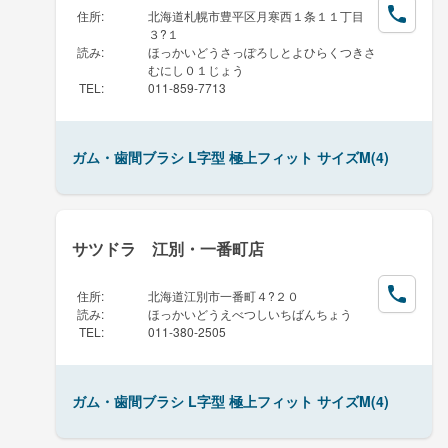
住所
:
北海道札幌市豊平区月寒西１条１１丁目
３?１
読み
:
ほっかいどうさっぽろしとよひらくつきさ
むにし０１じょう
TEL
:
011-859-7713
ガム・歯間ブラシ L字型 極上フィット サイズM(4)
サツドラ 江別・一番町店
住所
:
北海道江別市一番町４?２０
読み
:
ほっかいどうえべつしいちばんちょう
TEL
:
011-380-2505
ガム・歯間ブラシ L字型 極上フィット サイズM(4)