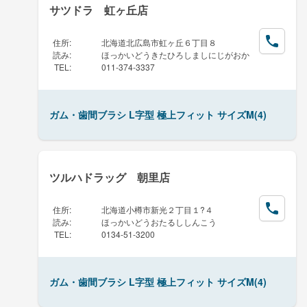
サツドラ 虹ヶ丘店
住所
:
北海道北広島市虹ヶ丘６丁目８
読み
:
ほっかいどうきたひろしましにじがおか
TEL
:
011-374-3337
ガム・歯間ブラシ L字型 極上フィット サイズM(4)
ツルハドラッグ 朝里店
住所
:
北海道小樽市新光２丁目１?４
読み
:
ほっかいどうおたるししんこう
TEL
:
0134-51-3200
ガム・歯間ブラシ L字型 極上フィット サイズM(4)