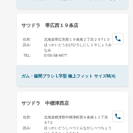
サツドラ 帯広西１９条店
住所
:
北海道帯広市西１９条南２丁目２９?１５
読み
:
ほっかいどうおびひろしにし１９じょうみ
なみ
TEL
:
0155-58-4677
ガム・歯間ブラシ L字型 極上フィット サイズM(4)
サツドラ 中標津西店
住所
:
北海道標津郡中標津町西６条南１１丁目
６?２
読み
:
ほっかいどうしべつぐんなかしべつちょう
にし０６じょうみなみ