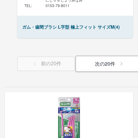
TEL
:
0153-79-8011
ガム・歯間ブラシ L字型 極上フィット サイズM(4)
次の
20
件
前の
20
件