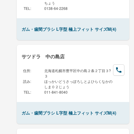
ちょう
TEL
:
0138-64-2268
ガム・歯間ブラシ L字型 極上フィット サイズM(4)
サツドラ 中の島店
住所
:
北海道札幌市豊平区中の島２条２丁目３?
３
読み
:
ほっかいどうさっぽろしとよひらくなかの
しま０２じょう
TEL
:
011-841-8040
ガム・歯間ブラシ L字型 極上フィット サイズM(4)