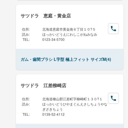
サツドラ 恵庭・黄金店
住所
:
北海道恵庭市黄金南６丁目１０?５
読み
:
ほっかいどうえにわしこがねみなみ
TEL
:
0123-34-5700
ガム・歯間ブラシ L字型 極上フィット サイズM(4)
サツドラ 江差柳崎店
住所
:
北海道檜山郡江差町字柳崎町１３０?１
読み
:
ほっかいどうひやまぐんえさしちょうやな
ぎざきちょう
TEL
:
0139-52-4112