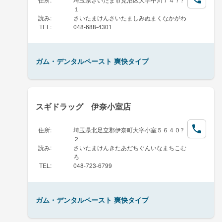
１
読み
:
さいたまけんさいたましみぬまくなかがわ
TEL
:
048-688-4301
ガム・デンタルペースト 爽快タイプ
スギドラッグ 伊奈小室店
住所
:
埼玉県北足立郡伊奈町大字小室５６４０?
２
読み
:
さいたまけんきたあだちぐんいなまちこむ
ろ
TEL
:
048-723-6799
ガム・デンタルペースト 爽快タイプ