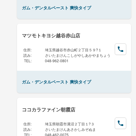
ガム・デンタルペースト 爽快タイプ
マツモトキヨシ越谷赤山店
住所
:
埼玉県越谷市赤山町２丁目５９?１
読み
:
さいたまけんこしがやしあかやまちょう
TEL
:
048-962-0801
ガム・デンタルペースト 爽快タイプ
ココカラファイン朝霞店
住所
:
埼玉県朝霞市溝沼２丁目１?３
読み
:
さいたまけんあさかしみぞぬま
TEL
:
048-462-0075