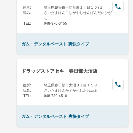
住所
:
埼玉県越谷市千間台東１丁目１０?１
読み
:
さいたまけんこしがやしせんげんだいひが
し
TEL
:
048-970-3155
ガム・デンタルペースト 爽快タイプ
ドラッグストアセキ 春日部大沼店
住所
:
埼玉県春日部市大沼３丁目１１８
読み
:
さいたまけんかすかべしおおぬま
TEL
:
048-739-4510
ガム・デンタルペースト 爽快タイプ