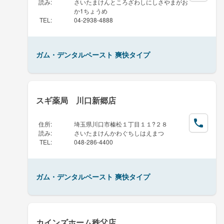
読み
:
さいたまけんところざわしにしさやまがお
か1ちょうめ
TEL
:
04-2938-4888
ガム・デンタルペースト 爽快タイプ
スギ薬局 川口新郷店
住所
:
埼玉県川口市榛松１丁目１１?２８
読み
:
さいたまけんかわぐちしはえまつ
TEL
:
048-286-4400
ガム・デンタルペースト 爽快タイプ
カインズホーム秩父店