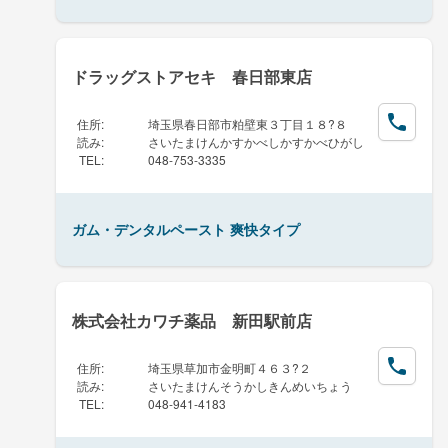
ドラッグストアセキ 春日部東店
住所
:
埼玉県春日部市粕壁東３丁目１８?８
読み
:
さいたまけんかすかべしかすかべひがし
TEL
:
048-753-3335
ガム・デンタルペースト 爽快タイプ
株式会社カワチ薬品 新田駅前店
住所
:
埼玉県草加市金明町４６３?２
読み
:
さいたまけんそうかしきんめいちょう
TEL
:
048-941-4183