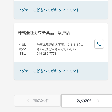
ソダテコ こどもハミガキ ソフトミント
株式会社カワチ薬品 坂戸店
住所
:
埼玉県坂戸市大字石井２３３３?１
読み
:
さいたまけんさかどしいしい
TEL
:
049-289-7771
ソダテコ こどもハミガキ ソフトミント
次の
20
件
前の
20
件