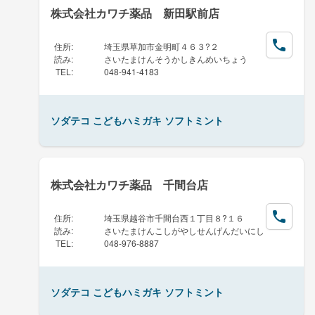
株式会社カワチ薬品 新田駅前店
住所
:
埼玉県草加市金明町４６３?２
読み
:
さいたまけんそうかしきんめいちょう
TEL
:
048-941-4183
ソダテコ こどもハミガキ ソフトミント
株式会社カワチ薬品 千間台店
住所
:
埼玉県越谷市千間台西１丁目８?１６
読み
:
さいたまけんこしがやしせんげんだいにし
TEL
:
048-976-8887
ソダテコ こどもハミガキ ソフトミント