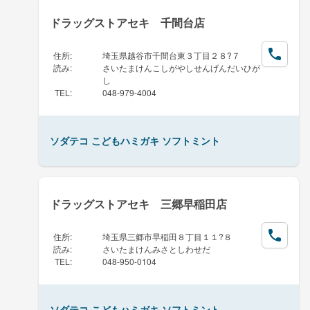
ドラッグストアセキ 千間台店
住所
:
埼玉県越谷市千間台東３丁目２８?７
読み
:
さいたまけんこしがやしせんげんだいひが
し
TEL
:
048-979-4004
ソダテコ こどもハミガキ ソフトミント
ドラッグストアセキ 三郷早稲田店
住所
:
埼玉県三郷市早稲田８丁目１１?８
読み
:
さいたまけんみさとしわせだ
TEL
:
048-950-0104
ソダテコ こどもハミガキ ソフトミント