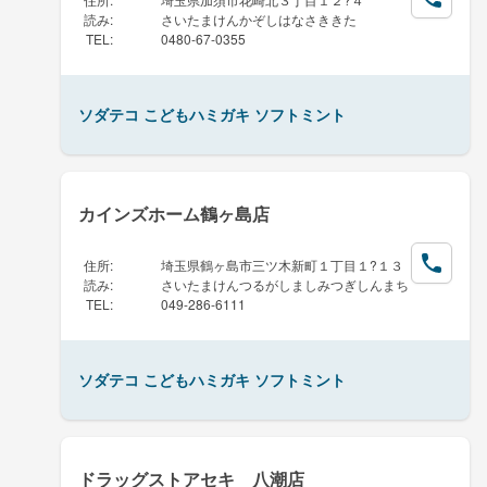
読み
:
さいたまけんかぞしはなさききた
TEL
:
0480-67-0355
ソダテコ こどもハミガキ ソフトミント
カインズホーム鶴ヶ島店
住所
:
埼玉県鶴ヶ島市三ツ木新町１丁目１?１３
読み
:
さいたまけんつるがしましみつぎしんまち
TEL
:
049-286-6111
ソダテコ こどもハミガキ ソフトミント
ドラッグストアセキ 八潮店