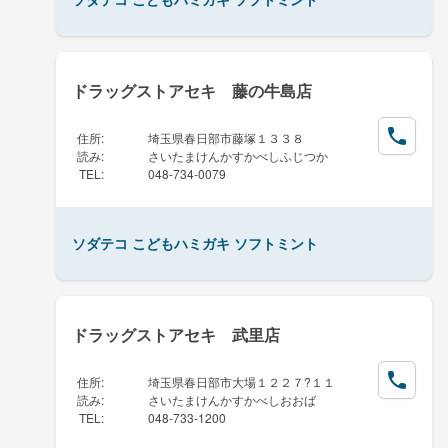
ドラッグストアセキ 藤の牛島店
住所
:
埼玉県春日部市藤塚１３３８
読み
:
さいたまけんかすかべしふじつか
TEL
:
048-734-0079
ソダテコ こどもハミガキ ソフトミント
ドラッグストアセキ 武里店
住所
:
埼玉県春日部市大場１２２７?１１
読み
:
さいたまけんかすかべしおおば
TEL
:
048-733-1200