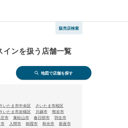
販売店検索
ンスインを扱う店舗一覧
地図で店舗を探す
さいたま市中央区
さいたま市桜区
さいたま市岩槻区
川越市
熊谷市
本庄市
東松山市
春日部市
羽生市
田市
入間市
朝霞市
和光市
新座市