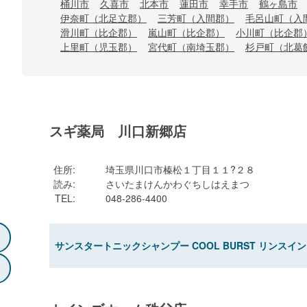
桶川市
久喜市
北本市
蓮田市
幸手市
鶴ヶ島市
伊奈町（北足立郡）
三芳町（入間郡）
毛呂山町（入
滑川町（比企郡）
嵐山町（比企郡）
小川町（比企郡
上里町（児玉郡）
宮代町（南埼玉郡）
杉戸町（北葛
スギ薬局 川口新郷店
住所
:
埼玉県川口市榛松１丁目１１?２８
読み
:
さいたまけんかわぐちしはえまつ
TEL
:
048-286-4400
サンスタートニックシャンプー COOL BURST リンスイン