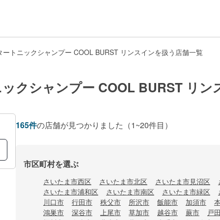
ートニックシャンプー COOL BURST リンスインを扱う店舗一覧
クシャンプー COOL BURST リ
165
件
の店舗が見つかりました
（1~20件目）
市区町村を選ぶ
さいたま市西区
さいたま市北区
さいたま市見沼区
さいたま市浦和区
さいたま市南区
さいたま市緑区
川口市
行田市
秩父市
所沢市
飯能市
加須市
鴻巣市
深谷市
上尾市
草加市
越谷市
蕨市
戸