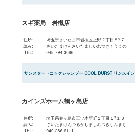
スギ薬局 岩槻店
住所
:
埼玉県さいたま市岩槻区上野２丁目８?７
読み
:
さいたまけんさいたましいわつきくうえの
TEL
:
048-794-3086
サンスタートニックシャンプー COOL BURST リンスイン
カインズホーム鶴ヶ島店
住所
:
埼玉県鶴ヶ島市三ツ木新町１丁目１?１３
読み
:
さいたまけんつるがしましみつぎしんまち
TEL
:
049-286-6111