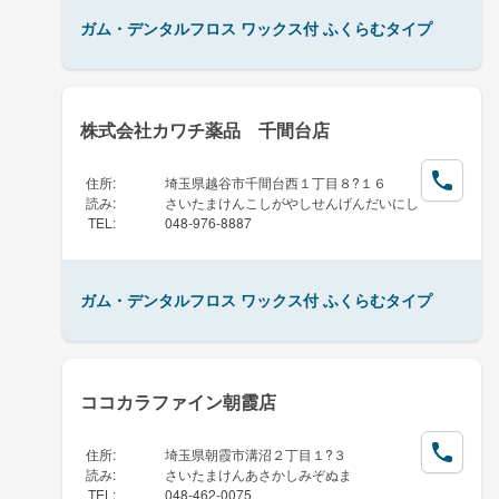
ガム・デンタルフロス ワックス付 ふくらむタイプ
株式会社カワチ薬品 千間台店
住所
:
埼玉県越谷市千間台西１丁目８?１６
読み
:
さいたまけんこしがやしせんげんだいにし
TEL
:
048-976-8887
ガム・デンタルフロス ワックス付 ふくらむタイプ
ココカラファイン朝霞店
住所
:
埼玉県朝霞市溝沼２丁目１?３
読み
:
さいたまけんあさかしみぞぬま
TEL
:
048-462-0075