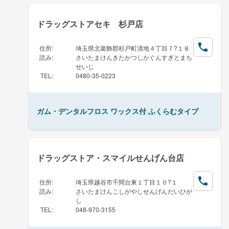
ドラッグストアセキ 杉戸店
住所
:
埼玉県北葛飾郡杉戸町清地４丁目７?１８
読み
:
さいたまけんきたかつしかぐんすぎとまち
せいじ
TEL
:
0480-35-0223
ガム・デンタルフロス ワックス付 ふくらむタイプ
ドラッグストア・スマイルせんげん台店
住所
:
埼玉県越谷市千間台東１丁目１０?１
読み
:
さいたまけんこしがやしせんげんだいひが
し
TEL
:
048-970-3155