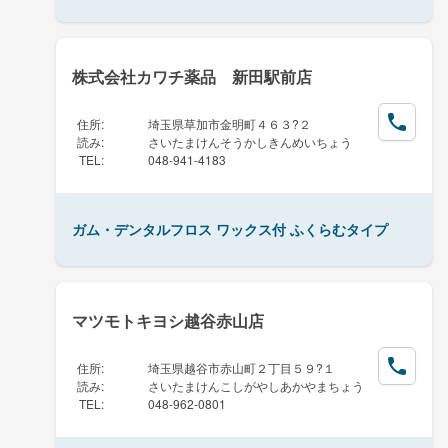
株式会社カワチ薬品 新田駅前店
住所
:
埼玉県草加市金明町４６３?２
読み
:
さいたまけんそうかしきんめいちょう
TEL
:
048-941-4183
ガム・デンタルフロス ワックス付 ふくらむタイプ
マツモトキヨシ越谷赤山店
住所
:
埼玉県越谷市赤山町２丁目５９?１
読み
:
さいたまけんこしがやしあかやまちょう
TEL
:
048-962-0801