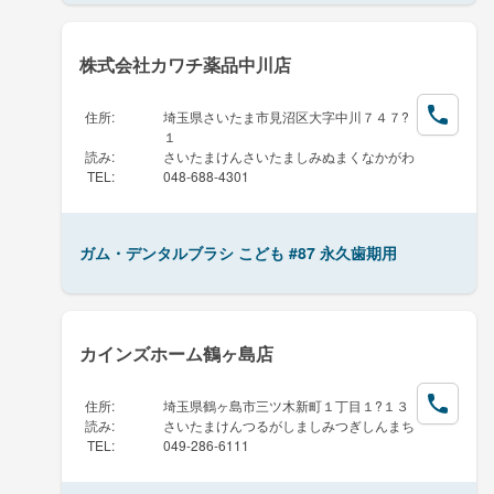
株式会社カワチ薬品中川店
住所
:
埼玉県さいたま市見沼区大字中川７４７?
１
読み
:
さいたまけんさいたましみぬまくなかがわ
TEL
:
048-688-4301
ガム・デンタルブラシ こども #87 永久歯期用
カインズホーム鶴ヶ島店
住所
:
埼玉県鶴ヶ島市三ツ木新町１丁目１?１３
読み
:
さいたまけんつるがしましみつぎしんまち
TEL
:
049-286-6111