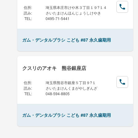
住所
:
埼玉県本庄市けや木３丁目１９?１４
読み
:
さいたまけんほんじょうしけやき
TEL
:
0495-71-5441
ガム・デンタルブラシ こども #87 永久歯期用
クスリのアオキ 熊谷銀座店
住所
:
埼玉県熊谷市銀座５丁目９?１
読み
:
さいたまけんくまがやしぎんざ
TEL
:
048-594-8805
ガム・デンタルブラシ こども #87 永久歯期用