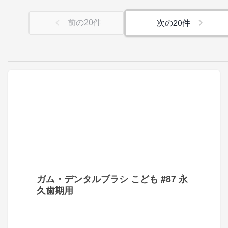
次の
20
件
前の
20
件
ガム・デンタルブラシ こども #87 永
久歯期用