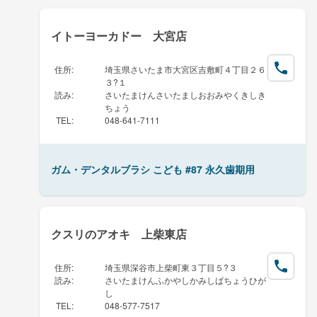
イトーヨーカドー 大宮店
住所
:
埼玉県さいたま市大宮区吉敷町４丁目２６
３?１
読み
:
さいたまけんさいたましおおみやくきしき
ちょう
TEL
:
048-641-7111
ガム・デンタルブラシ こども #87 永久歯期用
クスリのアオキ 上柴東店
住所
:
埼玉県深谷市上柴町東３丁目５?３
読み
:
さいたまけんふかやしかみしばちょうひが
し
TEL
:
048-577-7517