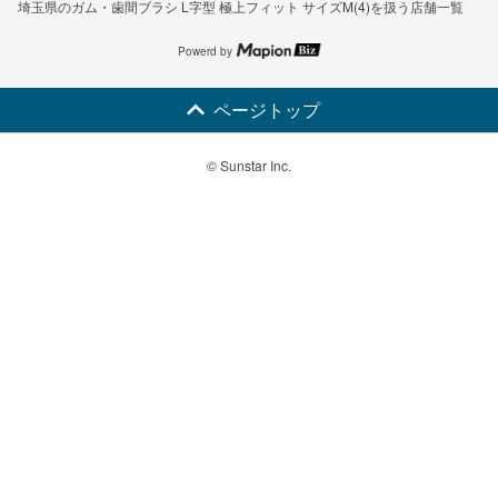
埼玉県のガム・歯間ブラシ L字型 極上フィット サイズM(4)を扱う店舗一覧
Powerd by
ページトップ
© Sunstar Inc.