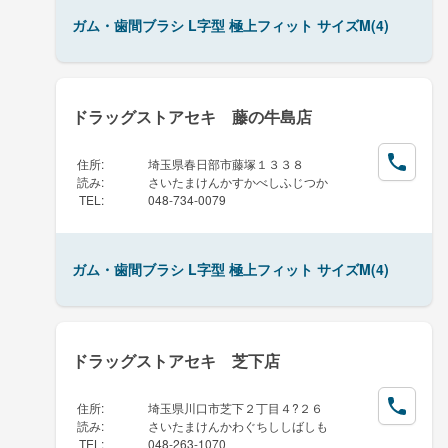
ガム・歯間ブラシ L字型 極上フィット サイズM(4)
ドラッグストアセキ 藤の牛島店
住所
:
埼玉県春日部市藤塚１３３８
読み
:
さいたまけんかすかべしふじつか
TEL
:
048-734-0079
ガム・歯間ブラシ L字型 極上フィット サイズM(4)
ドラッグストアセキ 芝下店
住所
:
埼玉県川口市芝下２丁目４?２６
読み
:
さいたまけんかわぐちししばしも
TEL
:
048-263-1070