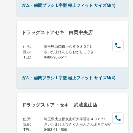
ガム・歯間ブラシ L字型 極上フィット サイズM(4)
ドラッグストアセキ 白岡中央店
住所
:
埼玉県白岡市小久喜９８０?１
読み
:
さいたまけんしらおかしこぐき
TEL
:
0480-90-5511
ガム・歯間ブラシ L字型 極上フィット サイズM(4)
ドラッグストア・セキ 武蔵嵐山店
住所
:
埼玉県比企郡嵐山町大字菅谷４９６?１
読み
:
さいたまけんひきぐんらんざんまちすがや
TEL
:
0493-61-1500