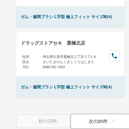
ガム・歯間ブラシ L字型 極上フィット サイズM(4)
ドラッグストアセキ 栗橋北店
住所
:
埼玉県久喜市栗橋北２丁目２?２８
読み
:
さいたまけんくきしくりはしきた
TEL
:
0480-55-1500
ガム・歯間ブラシ L字型 極上フィット サイズM(4)
次の
20
件
前の
20
件