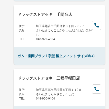
ドラッグストアセキ 千間台店
住所
:
埼玉県越谷市千間台東３丁目２８?７
読み
:
さいたまけんこしがやしせんげんだいひが
し
TEL
:
048-979-4004
ガム・歯間ブラシ L字型 極上フィット サイズM(4)
ドラッグストアセキ 三郷早稲田店
住所
:
埼玉県三郷市早稲田８丁目１１?８
読み
:
さいたまけんみさとしわせだ
TEL
:
048-950-0104