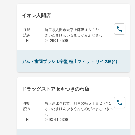
イオン入間店
住所
:
埼玉県入間市大字上藤沢４６２?１
読み
:
さいたまけんいるましかみふじさわ
TEL
:
04-2901-4500
ガム・歯間ブラシ L字型 極上フィット サイズM(4)
ドラッグストアセキつきのわ店
住所
:
埼玉県比企郡滑川町月の輪５丁目２７?１
読み
:
さいたまけんひきぐんなめがわまちつきの
わ
TEL
:
0493-61-0300