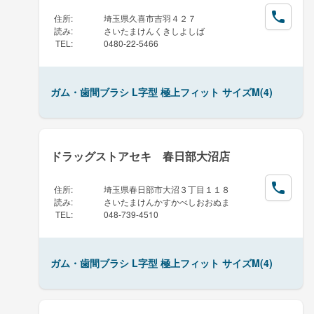
住所
:
埼玉県久喜市吉羽４２７
読み
:
さいたまけんくきしよしば
TEL
:
0480-22-5466
ガム・歯間ブラシ L字型 極上フィット サイズM(4)
ドラッグストアセキ 春日部大沼店
住所
:
埼玉県春日部市大沼３丁目１１８
読み
:
さいたまけんかすかべしおおぬま
TEL
:
048-739-4510
ガム・歯間ブラシ L字型 極上フィット サイズM(4)