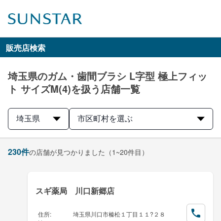
販売店検索
埼玉県のガム・歯間ブラシ L字型 極上フィッ
ト サイズM(4)を扱う店舗一覧
埼玉県
市区町村を選ぶ
230
件
の店舗が見つかりました
（1~20件目）
スギ薬局 川口新郷店
住所
:
埼玉県川口市榛松１丁目１１?２８