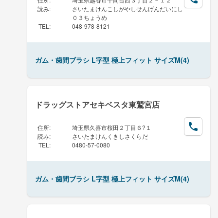
読み
:
さいたまけんこしがやしせんげんだいにし
０３ちょうめ
TEL
:
048-978-8121
ガム・歯間ブラシ L字型 極上フィット サイズM(4)
ドラッグストアセキベスタ東鷲宮店
住所
:
埼玉県久喜市桜田２丁目６?１
読み
:
さいたまけんくきしさくらだ
TEL
:
0480-57-0080
ガム・歯間ブラシ L字型 極上フィット サイズM(4)