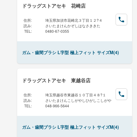
ドラッグストアセキ 花崎店
住所
:
埼玉県加須市花崎北３丁目１２?４
読み
:
さいたまけんかぞしはなさききた
TEL
:
0480-67-0355
ガム・歯間ブラシ L字型 極上フィット サイズM(4)
ドラッグストアセキ 東越谷店
住所
:
埼玉県越谷市東越谷１０丁目４８?１
読み
:
さいたまけんこしがやしひがしこしがや
TEL
:
048-966-5644
ガム・歯間ブラシ L字型 極上フィット サイズM(4)