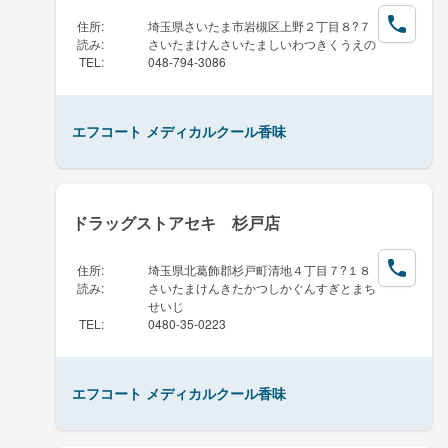
住所
:
埼玉県さいたま市岩槻区上野２丁目８?７
読み
:
さいたまけんさいたましいわつきくうえの
TEL
:
048-794-3086
エフコート メディカルクール香味
ドラッグストアセキ 杉戸店
住所
:
埼玉県北葛飾郡杉戸町清地４丁目７?１８
読み
:
さいたまけんきたかつしかぐんすぎとまち
せいじ
TEL
:
0480-35-0223
エフコート メディカルクール香味