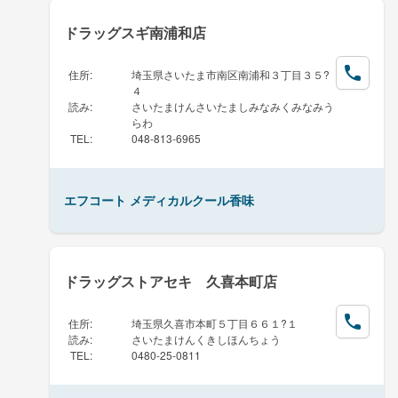
ドラッグスギ南浦和店
住所
:
埼玉県さいたま市南区南浦和３丁目３５?
４
読み
:
さいたまけんさいたましみなみくみなみう
らわ
TEL
:
048-813-6965
エフコート メディカルクール香味
ドラッグストアセキ 久喜本町店
住所
:
埼玉県久喜市本町５丁目６６１?１
読み
:
さいたまけんくきしほんちょう
TEL
:
0480-25-0811