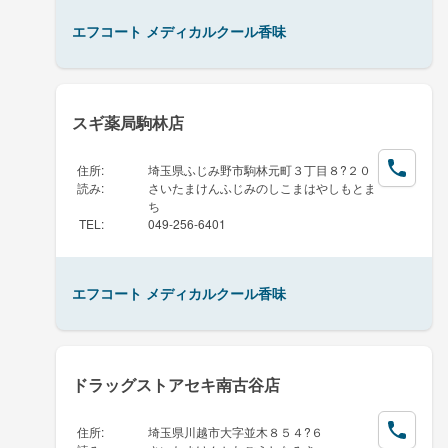
エフコート メディカルクール香味
スギ薬局駒林店
住所
:
埼玉県ふじみ野市駒林元町３丁目８?２０
読み
:
さいたまけんふじみのしこまはやしもとま
ち
TEL
:
049-256-6401
エフコート メディカルクール香味
ドラッグストアセキ南古谷店
住所
:
埼玉県川越市大字並木８５４?６