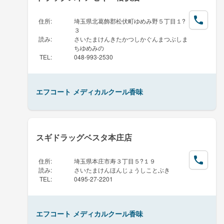
住所
:
埼玉県北葛飾郡松伏町ゆめみ野５丁目１?
３
読み
:
さいたまけんきたかつしかぐんまつぶしま
ちゆめみの
TEL
:
048-993-2530
エフコート メディカルクール香味
スギドラッグベスタ本庄店
住所
:
埼玉県本庄市寿３丁目５?１９
読み
:
さいたまけんほんじょうしことぶき
TEL
:
0495-27-2201
エフコート メディカルクール香味