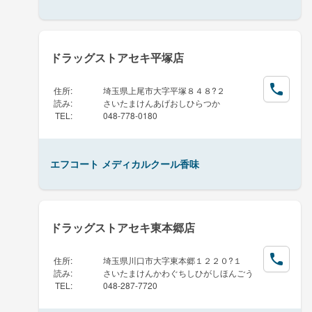
ドラッグストアセキ平塚店
住所
:
埼玉県上尾市大字平塚８４８?２
読み
:
さいたまけんあげおしひらつか
TEL
:
048-778-0180
エフコート メディカルクール香味
ドラッグストアセキ東本郷店
住所
:
埼玉県川口市大字東本郷１２２０?１
読み
:
さいたまけんかわぐちしひがしほんごう
TEL
:
048-287-7720