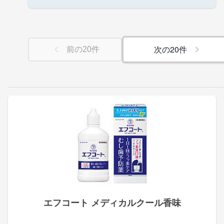
次の
20
件
前の
20
件
エフコート メディカルクール香味