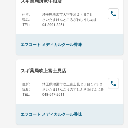
スギ薬局所沢牛沼店
住所
:
埼玉県所沢市大字牛沼２４５?３
読み
:
さいたまけんところざわしうしぬま
TEL
:
04-2991-3251
エフコート メディカルクール香味
スギ薬局吹上富士見店
住所
:
埼玉県鴻巣市吹上富士見２丁目１?３２
読み
:
さいたまけんこうのすしふきあげふじみ
TEL
:
048-547-2611
エフコート メディカルクール香味