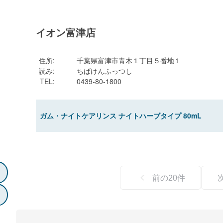
イオン富津店
住所
:
千葉県富津市青木１丁目５番地１
読み
:
ちばけんふっつし
TEL
:
0439-80-1800
ガム・ナイトケアリンス ナイトハーブタイプ 80mL
前の
20
件