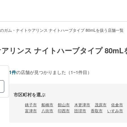
のガム・ナイトケアリンス ナイトハーブタイプ 80mLを扱う店舗一覧
アリンス ナイトハーブタイプ 80m
1
件
の店舗が見つかりました
（1~1件目）
市区町村を選ぶ
銚子市
船橋市
館山市
木更津市
茂原市
佐倉市
富津市
八街市
印西市
匝瑳市
香取市
いすみ市