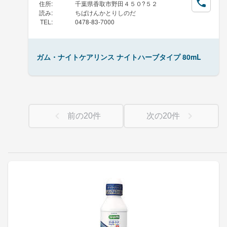
住所
:
千葉県香取市野田４５０?５２
読み
:
ちばけんかとりしのだ
TEL
:
0478-83-7000
ガム・ナイトケアリンス ナイトハーブタイプ 80mL
前の
20
件
次の
20
件