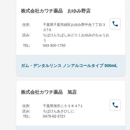
株式会社カワチ薬品 おゆみ野店
住所
:
千葉県千葉市緑区おゆみ野中央７丁目３
０?６
読み
:
ちばけんちばしみどりくおゆみのちゅうお
う
TEL
:
043-300-1750
ガム・デンタルリンス ノンアルコールタイプ 500mL
株式会社カワチ薬品 旭店
住所
:
千葉県旭市ニ５３８４?１
読み
:
ちばけんあさひしに
TEL
:
0479-62-5721