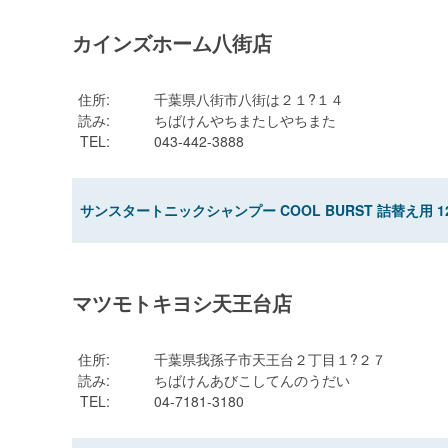
カインズホーム八街店
住所
:
千葉県八街市八街は２１?１４
読み
:
ちばけんやちまたしやちまた
TEL
:
043-442-3888
サンスタートニックシャンプー COOL BURST 詰替え用 12
マツモトキヨシ天王台店
住所
:
千葉県我孫子市天王台２丁目１?２７
読み
:
ちばけんあびこしてんのうだい
TEL
:
04-7181-3180