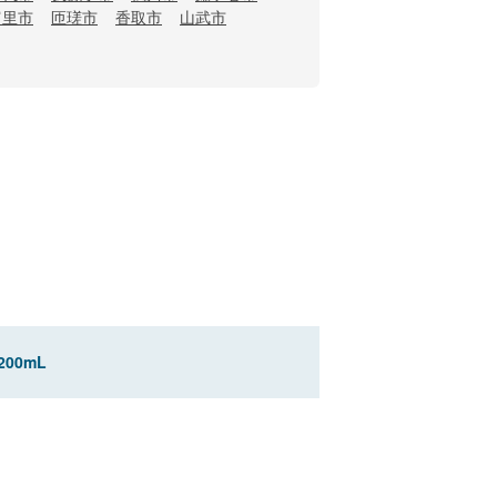
富里市
匝瑳市
香取市
山武市
00mL