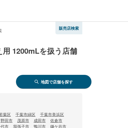
販売店検索
覧
用 1200mLを扱う店舗
地図で店舗を探す
若葉区
千葉市緑区
千葉市美浜区
野田市
茂原市
成田市
佐倉市
千代市
我孫子市
鴨川市
鎌ケ谷市