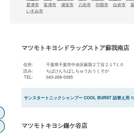
君津市
富津市
浦安市
八街市
印西市
白井市
いすみ市
マツモトキヨシドラッグストア蘇我南店
住所
:
千葉県千葉市中央区蘇我２丁目２１?１０
読み
:
ちばけんちばしちゅうおうくそが
TEL
:
043-268-0085
サンスタートニックシャンプー COOL BURST 詰替え用 12
マツモトキヨシ鎌ケ谷店