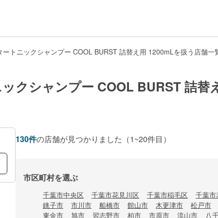
トニックシャンプー COOL BURST 詰替え用 1200mLを扱う店舗一
シャンプー COOL BURST 詰替え
130
件
の店舗が見つかりました
（1~20件目）
市区町村を選ぶ
千葉市中央区
千葉市花見川区
千葉市稲毛区
千葉市
銚子市
市川市
船橋市
館山市
木更津市
松戸市
東金市
旭市
習志野市
柏市
市原市
流山市
八