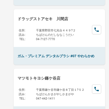
ドラッグストアセキ 川間店
住所
:
千葉県野田市七光台４４９?２
読み
:
ちばけんのだしななこうだい
TEL
:
04-7127-7770
ガム・プレミアム デンタルブラシ #07 やわらかめ
マツモトキヨシ鎌ケ谷店
住所
:
千葉県鎌ケ谷市鎌ケ谷８丁目１?５２
読み
:
ちばけんかまがやしかまがや
TEL
:
047-442-1411