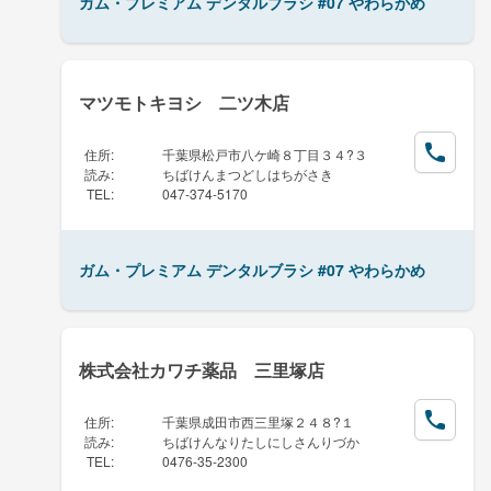
ガム・プレミアム デンタルブラシ #07 やわらかめ
マツモトキヨシ 二ツ木店
住所
:
千葉県松戸市八ケ崎８丁目３４?３
読み
:
ちばけんまつどしはちがさき
TEL
:
047-374-5170
ガム・プレミアム デンタルブラシ #07 やわらかめ
株式会社カワチ薬品 三里塚店
住所
:
千葉県成田市西三里塚２４８?１
読み
:
ちばけんなりたしにしさんりづか
TEL
:
0476-35-2300