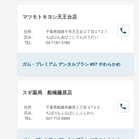
マツモトキヨシ天王台店
住所
:
千葉県我孫子市天王台２丁目１?２７
読み
:
ちばけんあびこしてんのうだい
TEL
:
04-7181-3180
ガム・プレミアム デンタルブラシ #07 やわらかめ
スギ薬局 船橋藤原店
住所
:
千葉県船橋市藤原１丁目３?３０
読み
:
ちばけんふなばししふじわら
TEL
:
047-712-0900