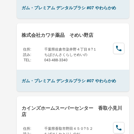
ガム・プレミアム デンタルブラシ #07 やわらかめ
株式会社カワチ薬品 そめい野店
住所
:
千葉県佐倉市染井野４丁目８?１
読み
:
ちばけんさくらしそめいの
TEL
:
043-488-3340
ガム・プレミアム デンタルブラシ #07 やわらかめ
カインズホームスーパーセンター 香取小見川
店
住所
:
千葉県香取市野田４５０?５２
読み
:
ちばけんかとりしのだ