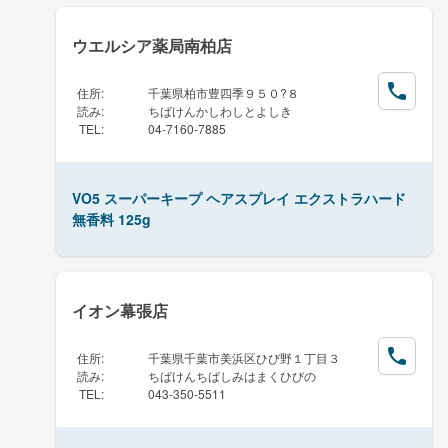
ウエルシア薬局南柏店
住所
:
千葉県柏市豊四季９５０?８
読み
:
ちばけんかしわしとよしき
TEL
:
04-7160-7885
VO5 スーパーキープ ヘアスプレイ エクストラハード
無香料 125g
イオン幕張店
住所
:
千葉県千葉市美浜区ひび野１丁目３
読み
:
ちばけんちばしみはまくひびの
TEL
:
043-350-5511