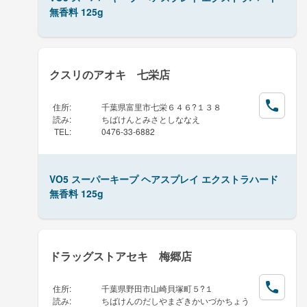
無香料 125g
クスリのアオキ 七栄店
住所
:
千葉県富里市七栄６４６?１３８
読み
:
ちばけんとみさとしななえ
TEL
:
0476-33-6882
VO5 スーパーキープ ヘアスプレイ エクストラハード
無香料 125g
ドラッグストアセキ 梅郷店
住所
:
千葉県野田市山崎貝塚町５?１
読み
:
ちばけんのだしやまざきかいづかちょう