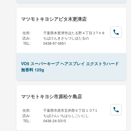
マツモトキヨシアピタ木更津店
住所
:
千葉県木更津市ほたる野４丁目２?４８
読み
:
ちばけんきさらづしほたるの
TEL
:
0438-97-0651
VO5 スーパーキープ ヘアスプレイ エクストラハード
無香料 125g
マツモトキヨシ市原松ケ島店
住所
:
千葉県市原市五井西６丁目１０?１
読み
:
ちばけんいちはらしごいにし
TEL
:
0436-24-5315