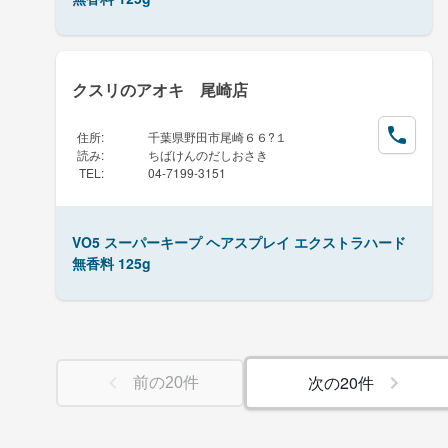
クスリのアオキ 尾崎店
住所
:
千葉県野田市尾崎６６?１
読み
:
ちばけんのだしおさき
TEL
:
04-7199-3151
VO5 スーパーキープ ヘアスプレイ エクストラハード
無香料 125g
次の
20
件
前の
20
件