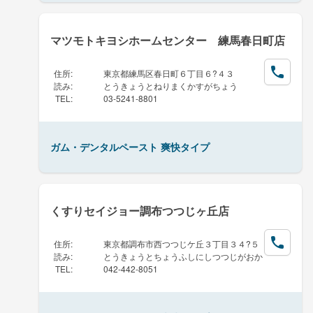
マツモトキヨシホームセンター 練馬春日町店
住所
:
東京都練馬区春日町６丁目６?４３
読み
:
とうきょうとねりまくかすがちょう
TEL
:
03-5241-8801
ガム・デンタルペースト 爽快タイプ
くすりセイジョー調布つつじヶ丘店
住所
:
東京都調布市西つつじケ丘３丁目３４?５
読み
:
とうきょうとちょうふしにしつつじがおか
TEL
:
042-442-8051