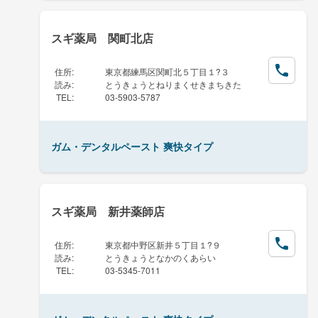
スギ薬局 関町北店
住所
:
東京都練馬区関町北５丁目１?３
読み
:
とうきょうとねりまくせきまちきた
TEL
:
03-5903-5787
ガム・デンタルペースト 爽快タイプ
スギ薬局 新井薬師店
住所
:
東京都中野区新井５丁目１?９
読み
:
とうきょうとなかのくあらい
TEL
:
03-5345-7011