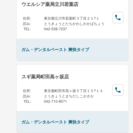
ウエルシア薬局立川若葉店
住所
:
東京都立川市若葉町３丁目２１?１
読み
:
とうきょうとたちかわしわかばちょう
TEL
:
042-538-7237
ガム・デンタルペースト 爽快タイプ
スギ薬局町田高ヶ坂店
住所
:
東京都町田市高ヶ坂５丁目１５?１４
読み
:
とうきょうとまちだしこがさか
TEL
:
042-710-8571
ガム・デンタルペースト 爽快タイプ