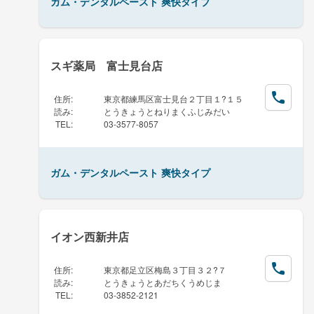
ガム・デンタルペースト 爽快タイプ
スギ薬局 富士見台店
住所
:
東京都練馬区富士見台２丁目１?１５
読み
:
とうきょうとねりまくふじみだい
TEL
:
03-3577-8057
ガム・デンタルペースト 爽快タイプ
イオン西新井店
住所
:
東京都足立区梅島３丁目３２?７
読み
:
とうきょうとあだちくうめじま
TEL
:
03-3852-2121