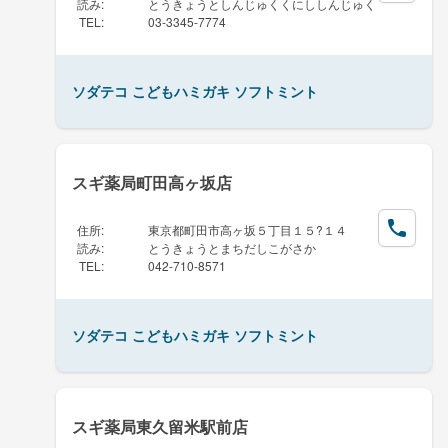
読み
:
とうきょうとしんじゅくくにししんじゅく
TEL
:
03-3345-7774
ソダテコ こどもハミガキ ソフトミント
スギ薬局町田高ヶ坂店
住所
:
東京都町田市高ヶ坂５丁目１５?１４
読み
:
とうきょうとまちだしこがさか
TEL
:
042-710-8571
ソダテコ こどもハミガキ ソフトミント
スギ薬局東久留米駅前店