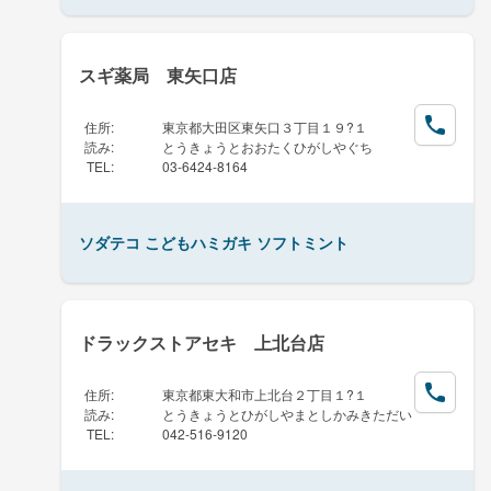
スギ薬局 東矢口店
住所
:
東京都大田区東矢口３丁目１９?１
読み
:
とうきょうとおおたくひがしやぐち
TEL
:
03-6424-8164
ソダテコ こどもハミガキ ソフトミント
ドラックストアセキ 上北台店
住所
:
東京都東大和市上北台２丁目１?１
読み
:
とうきょうとひがしやまとしかみきただい
TEL
:
042-516-9120