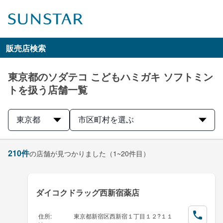
販売店検索
東京都のソダテコ こどもハミガキ ソフトミン
トを扱う店舗一覧
東京都
市区町村を選ぶ
210
件
の店舗が見つかりました
（1~20件目）
ダイコクドラッグ西新宿薬店
住所
:
東京都新宿区西新宿１丁目１２?１１