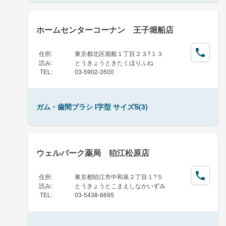
ホームセンターコーナン 王子堀船店
住所
:
東京都北区堀船１丁目２３?１３
読み
:
とうきょうときたくほりふね
TEL
:
03-5902-3500
ガム・歯間ブラシ I字型 サイズS(3)
ウェルパーク薬局 狛江松原店
住所
:
東京都狛江市中和泉２丁目１?５
読み
:
とうきょうとこまえしなかいずみ
TEL
:
03-5438-6695