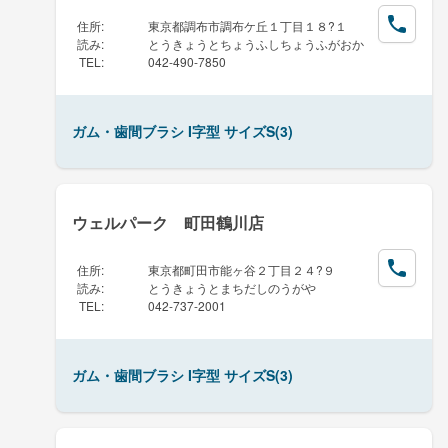
住所
:
東京都調布市調布ケ丘１丁目１８?１
読み
:
とうきょうとちょうふしちょうふがおか
TEL
:
042-490-7850
ガム・歯間ブラシ I字型 サイズS(3)
ウェルパーク 町田鶴川店
住所
:
東京都町田市能ヶ谷２丁目２４?９
読み
:
とうきょうとまちだしのうがや
TEL
:
042-737-2001
ガム・歯間ブラシ I字型 サイズS(3)