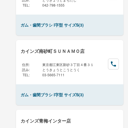
TEL
:
042-798-1555
ガム・歯間ブラシ I字型 サイズS(3)
カインズ南砂町ＳＵＮＡＭＯ店
住所
:
東京都江東区新砂３丁目４番３１
読み
:
とうきょうとこうとうく
TEL
:
03-5665-7111
ガム・歯間ブラシ I字型 サイズS(3)
カインズ青梅インター店