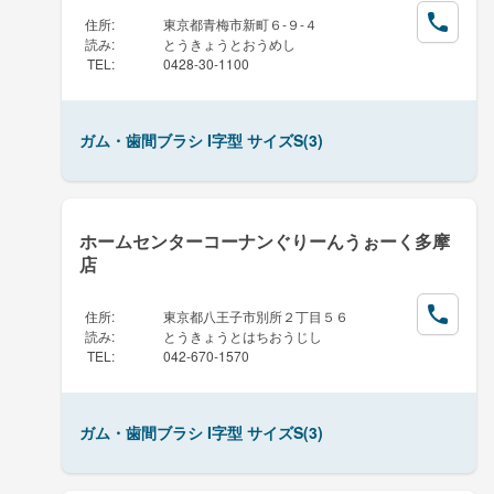
住所
:
東京都青梅市新町６-９-４
読み
:
とうきょうとおうめし
TEL
:
0428-30-1100
ガム・歯間ブラシ I字型 サイズS(3)
ホームセンターコーナンぐりーんうぉーく多摩
店
住所
:
東京都八王子市別所２丁目５６
読み
:
とうきょうとはちおうじし
TEL
:
042-670-1570
ガム・歯間ブラシ I字型 サイズS(3)