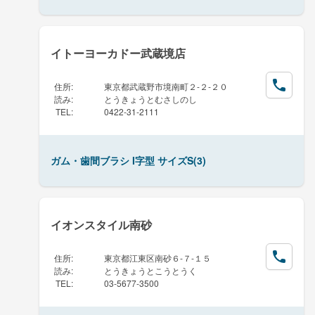
イトーヨーカドー武蔵境店
住所
:
東京都武蔵野市境南町２-２-２０
読み
:
とうきょうとむさしのし
TEL
:
0422-31-2111
ガム・歯間ブラシ I字型 サイズS(3)
イオンスタイル南砂
住所
:
東京都江東区南砂６-７-１５
読み
:
とうきょうとこうとうく
TEL
:
03-5677-3500