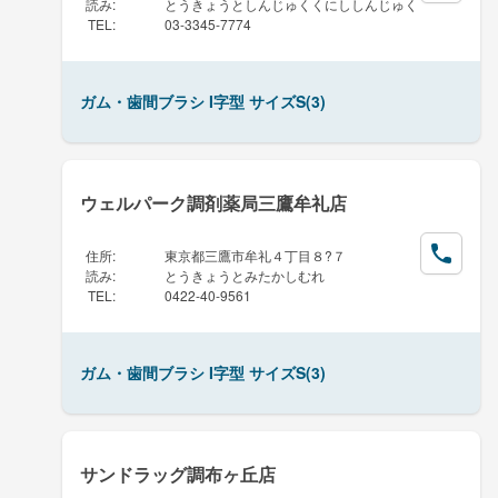
読み
:
とうきょうとしんじゅくくにししんじゅく
TEL
:
03-3345-7774
ガム・歯間ブラシ I字型 サイズS(3)
ウェルパーク調剤薬局三鷹牟礼店
住所
:
東京都三鷹市牟礼４丁目８?７
読み
:
とうきょうとみたかしむれ
TEL
:
0422-40-9561
ガム・歯間ブラシ I字型 サイズS(3)
サンドラッグ調布ヶ丘店