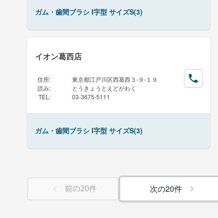
ガム・歯間ブラシ I字型 サイズS(3)
イオン葛西店
住所
:
東京都江戸川区西葛西３-９-１９
読み
:
とうきょうとえどがわく
TEL
:
03-3675-5111
ガム・歯間ブラシ I字型 サイズS(3)
次の
20
件
前の
20
件