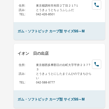
住所
:
東京都調布市布田２丁目２１?１
読み
:
とうきょうとちょうふしふだ
TEL
:
042-426-8501
ガム・ソフトピック カーブ型 サイズSS～M
イオン 日の出店
住所
:
東京都西多摩郡日の出町大字平井２３７?
３
読み
:
とうきょうとにしたまぐんひのでまちひら
い
TEL
:
042-588-8777
ガム・ソフトピック カーブ型 サイズSS～M