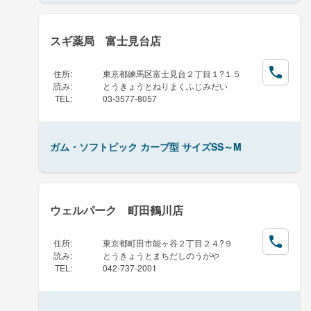
スギ薬局 富士見台店
住所
:
東京都練馬区富士見台２丁目１?１５
読み
:
とうきょうとねりまくふじみだい
TEL
:
03-3577-8057
ガム・ソフトピック カーブ型 サイズSS～M
ウェルパーク 町田鶴川店
住所
:
東京都町田市能ヶ谷２丁目２４?９
読み
:
とうきょうとまちだしのうがや
TEL
:
042-737-2001