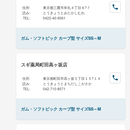
住所
:
東京都三鷹市牟礼４丁目８?７
読み
:
とうきょうとみたかしむれ
TEL
:
0422-40-9561
ガム・ソフトピック カーブ型 サイズSS～M
スギ薬局町田高ヶ坂店
住所
:
東京都町田市高ヶ坂５丁目１５?１４
読み
:
とうきょうとまちだしこがさか
TEL
:
042-710-8571
ガム・ソフトピック カーブ型 サイズSS～M