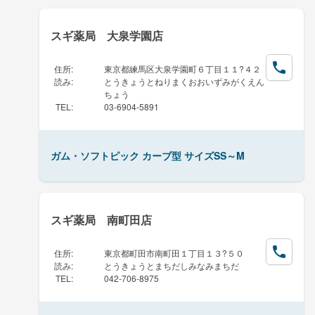
スギ薬局 大泉学園店
住所
:
東京都練馬区大泉学園町６丁目１１?４２
読み
:
とうきょうとねりまくおおいずみがくえん
ちょう
TEL
:
03-6904-5891
ガム・ソフトピック カーブ型 サイズSS～M
スギ薬局 南町田店
住所
:
東京都町田市南町田１丁目１３?５０
読み
:
とうきょうとまちだしみなみまちだ
TEL
:
042-706-8975