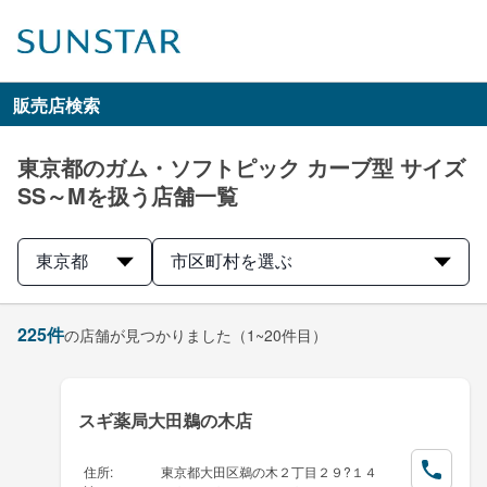
販売店検索
東京都のガム・ソフトピック カーブ型 サイズ
SS～Mを扱う店舗一覧
東京都
市区町村を選ぶ
225
件
の店舗が見つかりました
（1~20件目）
スギ薬局大田鵜の木店
住所
:
東京都大田区鵜の木２丁目２９?１４