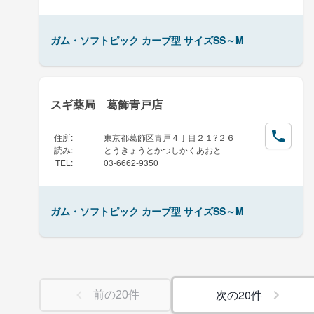
ガム・ソフトピック カーブ型 サイズSS～M
スギ薬局 葛飾青戸店
住所
:
東京都葛飾区青戸４丁目２１?２６
読み
:
とうきょうとかつしかくあおと
TEL
:
03-6662-9350
ガム・ソフトピック カーブ型 サイズSS～M
次の
20
件
前の
20
件