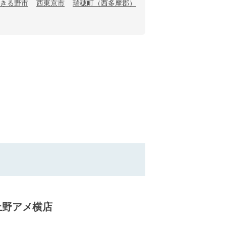
きる野市
西東京市
瑞穂町（西多摩郡）
上野アメ横店