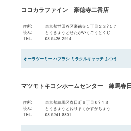
ココカラファイン 豪徳寺二番店
住所
:
東京都世田谷区豪徳寺１丁目２３?１７
読み
:
とうきょうとせたがやくごうとくじ
TEL
:
03-5426-2914
オーラツーミー ハブラシ ミラクルキャッチ ふつう
マツモトキヨシホームセンター 練馬春
住所
:
東京都練馬区春日町６丁目６?４３
読み
:
とうきょうとねりまくかすがちょう
TEL
:
03-5241-8801