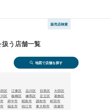
販売店検索
を扱う店舗一覧
地図で店舗を探す
墨田区
江東区
品川区
目黒区
大田区
荒川区
板橋区
練馬区
足立区
葛飾区
市
府中市
昭島市
調布市
町田市
市
福生市
狛江市
東大和市
清瀬市