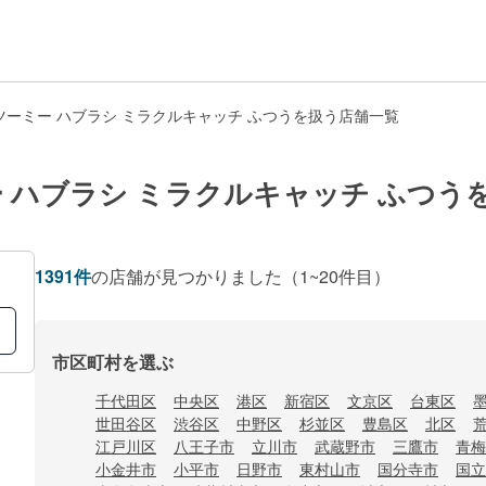
ーミー ハブラシ ミラクルキャッチ ふつうを扱う店舗一覧
 ハブラシ ミラクルキャッチ ふつう
1391
件
の店舗が見つかりました
（1~20件目）
市区町村を選ぶ
千代田区
中央区
港区
新宿区
文京区
台東区
世田谷区
渋谷区
中野区
杉並区
豊島区
北区
江戸川区
八王子市
立川市
武蔵野市
三鷹市
青梅
小金井市
小平市
日野市
東村山市
国分寺市
国立