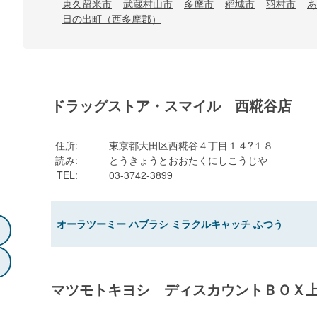
東久留米市
武蔵村山市
多摩市
稲城市
羽村市
あ
日の出町（西多摩郡）
ドラッグストア・スマイル 西糀谷店
住所
:
東京都大田区西糀谷４丁目１４?１８
読み
:
とうきょうとおおたくにしこうじや
TEL
:
03-3742-3899
オーラツーミー ハブラシ ミラクルキャッチ ふつう
マツモトキヨシ ディスカウントＢＯＸ