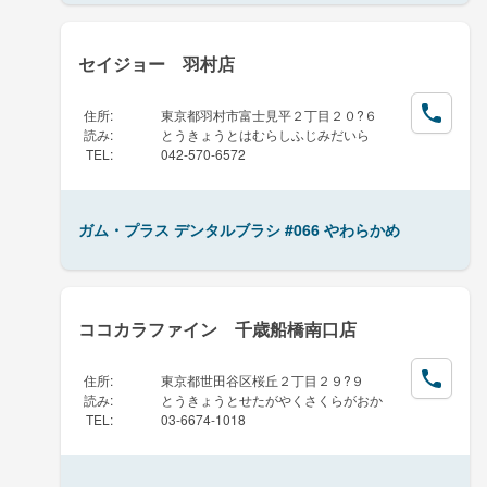
セイジョー 羽村店
住所
:
東京都羽村市富士見平２丁目２０?６
読み
:
とうきょうとはむらしふじみだいら
TEL
:
042-570-6572
ガム・プラス デンタルブラシ #066 やわらかめ
ココカラファイン 千歳船橋南口店
住所
:
東京都世田谷区桜丘２丁目２９?９
読み
:
とうきょうとせたがやくさくらがおか
TEL
:
03-6674-1018