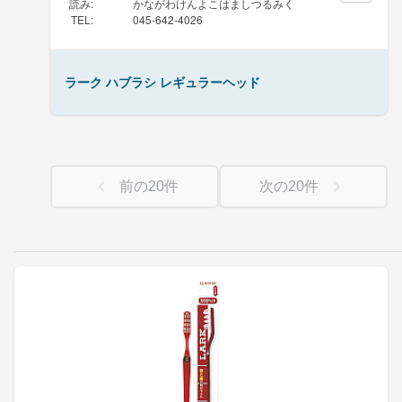
読み
:
かながわけんよこはましつるみく
TEL
:
045-642-4026
ラーク ハブラシ レギュラーヘッド
前の
20
件
次の
20
件