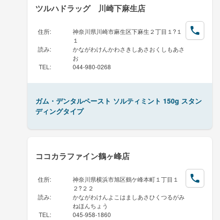
ツルハドラッグ 川崎下麻生店
住所
:
神奈川県川崎市麻生区下麻生２丁目１?１
１
読み
:
かながわけんかわさきしあさおくしもあさ
お
TEL
:
044-980-0268
ガム・デンタルペースト ソルティミント 150g スタン
ディングタイプ
ココカラファイン鶴ヶ峰店
住所
:
神奈川県横浜市旭区鶴ケ峰本町１丁目１
２?２２
読み
:
かながわけんよこはましあさひくつるがみ
ねほんちょう
TEL
:
045-958-1860