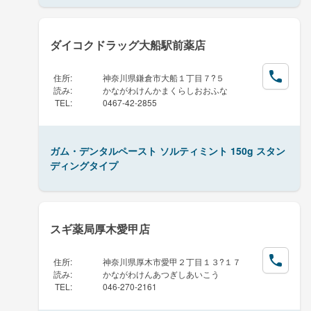
ダイコクドラッグ大船駅前薬店
住所
:
神奈川県鎌倉市大船１丁目７?５
読み
:
かながわけんかまくらしおおふな
TEL
:
0467-42-2855
ガム・デンタルペースト ソルティミント 150g スタン
ディングタイプ
スギ薬局厚木愛甲店
住所
:
神奈川県厚木市愛甲２丁目１３?１７
読み
:
かながわけんあつぎしあいこう
TEL
:
046-270-2161