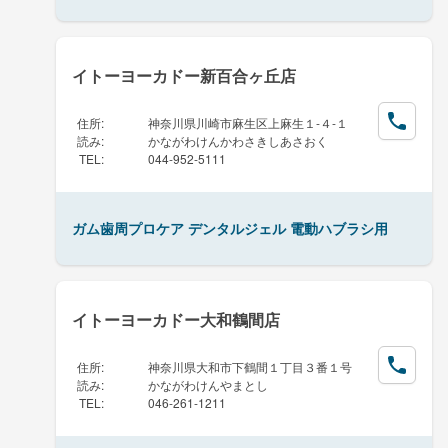
イトーヨーカドー新百合ヶ丘店
住所
:
神奈川県川崎市麻生区上麻生１-４-１
読み
:
かながわけんかわさきしあさおく
TEL
:
044-952-5111
ガム歯周プロケア デンタルジェル 電動ハブラシ用
イトーヨーカドー大和鶴間店
住所
:
神奈川県大和市下鶴間１丁目３番１号
読み
:
かながわけんやまとし
TEL
:
046-261-1211