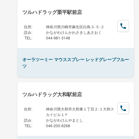
ツルハドラッグ栗平駅前店
住所
:
神奈川県川崎市麻生区白鳥３-５-２
読み
:
かながわけんかわさきしあさおく
TEL
:
044-981-3148
オーラツーミー マウススプレー レッドグレープフルー
ツ
ツルハドラッグ大和駅前店
住所
:
神奈川県大和市大和東１丁目２-１大和ス
カイビル１Ｆ
読み
:
かながわけんやまとし
TEL
:
046-200-6268