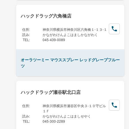
ハックドラッグ六角橋店
住所
:
神奈川県横浜市神奈川区六角橋１-１３-１
読み
:
かながわけんよこはましかながわく
TEL
:
045-439-0089
オーラツーミー マウススプレー レッドグレープフルー
ツ
ハックドラッグ瀬谷駅北口店
住所
:
神奈川県横浜市瀬谷区中央３-１０守ビル
１Ｆ
読み
:
かながわけんよこはましせやく
TEL
:
045-300-2289