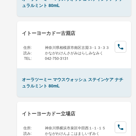
ュラルミント 80mL
イトーヨーカドー古淵店
住所
:
神奈川県相模原市南区古淵３-１３-３３
読み
:
かながわけんさがみはらしみなみく
TEL
:
042-750-3131
オーラツーミー マウスウォッシュ ステインケア ナチ
ュラルミント 80mL
イトーヨーカドー立場店
住所
:
神奈川県横浜市泉区中田西１-１-１５
読み
:
かながわけんよこはましいずみく