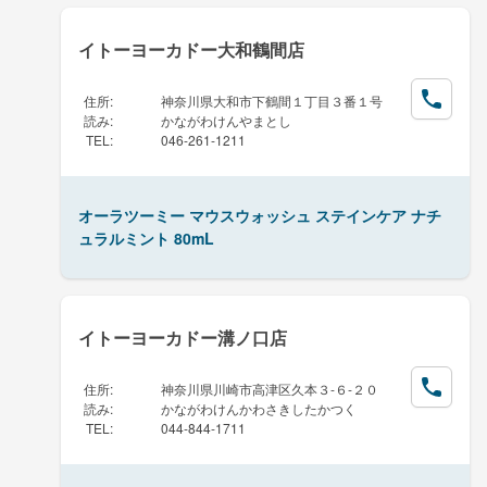
イトーヨーカドー大和鶴間店
住所
:
神奈川県大和市下鶴間１丁目３番１号
読み
:
かながわけんやまとし
TEL
:
046-261-1211
オーラツーミー マウスウォッシュ ステインケア ナチ
ュラルミント 80mL
イトーヨーカドー溝ノ口店
住所
:
神奈川県川崎市高津区久本３-６-２０
読み
:
かながわけんかわさきしたかつく
TEL
:
044-844-1711