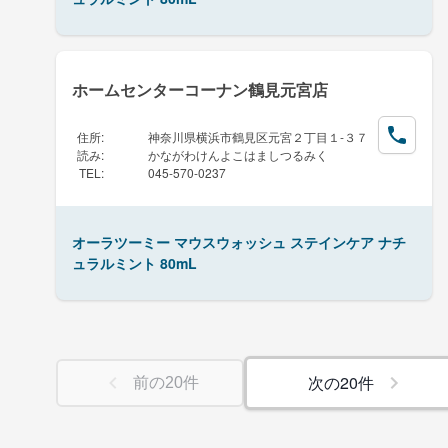
ホームセンターコーナン鶴見元宮店
住所
:
神奈川県横浜市鶴見区元宮２丁目１-３７
読み
:
かながわけんよこはましつるみく
TEL
:
045-570-0237
オーラツーミー マウスウォッシュ ステインケア ナチ
ュラルミント 80mL
次の
20
件
前の
20
件