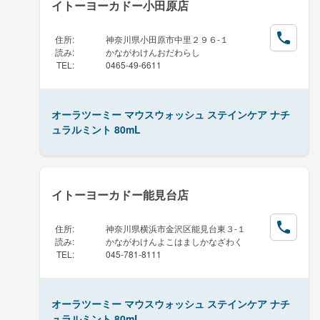
イトーヨーカドー小田原店
住所
:
神奈川県小田原市中里２９６-１
読み
:
かながわけんおだわらし
TEL
:
0465-49-6611
オーラツーミー マウスウォッシュ ステインケア ナチ
ュラルミント 80mL
イトーヨーカドー能見台店
住所
:
神奈川県横浜市金沢区能見台東３-１
読み
:
かながわけんよこはましかなざわく
TEL
:
045-781-8111
オーラツーミー マウスウォッシュ ステインケア ナチ
ュラルミント 80mL