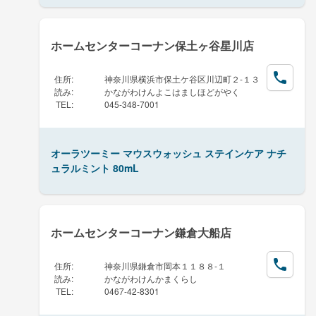
ホームセンターコーナン保土ヶ谷星川店
住所
:
神奈川県横浜市保土ケ谷区川辺町２-１３
読み
:
かながわけんよこはましほどがやく
TEL
:
045-348-7001
オーラツーミー マウスウォッシュ ステインケア ナチ
ュラルミント 80mL
ホームセンターコーナン鎌倉大船店
住所
:
神奈川県鎌倉市岡本１１８８-１
読み
:
かながわけんかまくらし
TEL
:
0467-42-8301