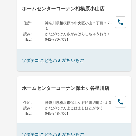
ホームセンターコーナン相模原小山店
住所
:
神奈川県相模原市中央区小山３丁目３７-
１
読み
:
かながわけんさがみはらしちゅうおうく
TEL
:
042-770-7031
ソダテコ こどもハミガキ いちご
ホームセンターコーナン保土ヶ谷星川店
住所
:
神奈川県横浜市保土ケ谷区川辺町２-１３
読み
:
かながわけんよこはましほどがやく
TEL
:
045-348-7001
ソダテコ こどもハミガキ いちご