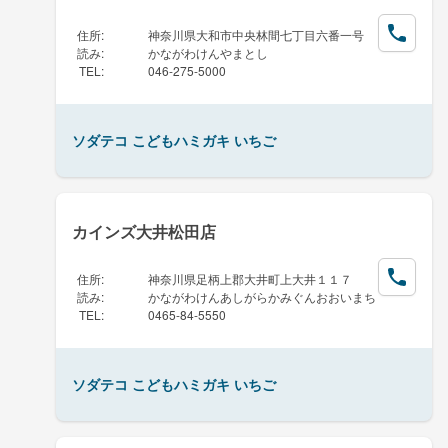
住所
:
神奈川県大和市中央林間七丁目六番一号
読み
:
かながわけんやまとし
TEL
:
046-275-5000
ソダテコ こどもハミガキ いちご
カインズ大井松田店
住所
:
神奈川県足柄上郡大井町上大井１１７
読み
:
かながわけんあしがらかみぐんおおいまち
TEL
:
0465-84-5550
ソダテコ こどもハミガキ いちご