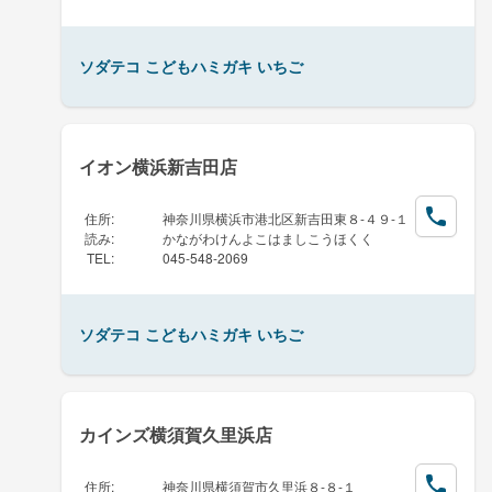
ソダテコ こどもハミガキ いちご
イオン横浜新吉田店
住所
:
神奈川県横浜市港北区新吉田東８-４９-１
読み
:
かながわけんよこはましこうほくく
TEL
:
045-548-2069
ソダテコ こどもハミガキ いちご
カインズ横須賀久里浜店
住所
:
神奈川県横須賀市久里浜８-８-１