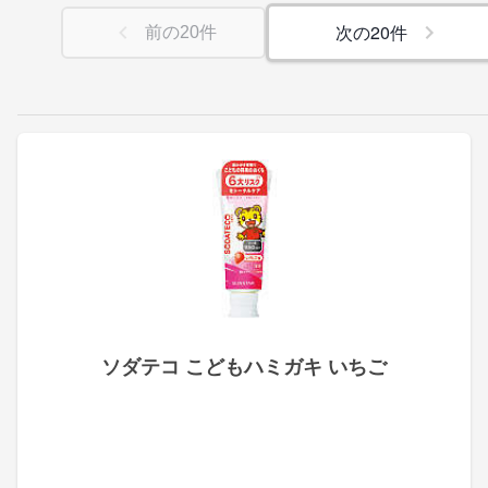
次の
20
件
前の
20
件
ソダテコ こどもハミガキ いちご