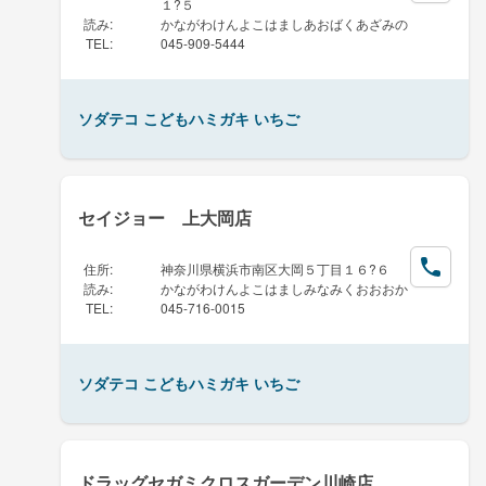
１?５
読み
:
かながわけんよこはましあおばくあざみの
TEL
:
045-909-5444
ソダテコ こどもハミガキ いちご
セイジョー 上大岡店
住所
:
神奈川県横浜市南区大岡５丁目１６?６
読み
:
かながわけんよこはましみなみくおおおか
TEL
:
045-716-0015
ソダテコ こどもハミガキ いちご
ドラッグセガミクロスガーデン川崎店