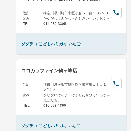
住所
:
神奈川県川崎市幸区小倉５丁目１９?２３
読み
:
かながわけんかわさきしさいわいくおぐら
TEL
:
044-580-3305
ソダテコ こどもハミガキ いちご
ココカラファイン鶴ヶ峰店
住所
:
神奈川県横浜市旭区鶴ケ峰本町１丁目１
２?２２
読み
:
かながわけんよこはましあさひくつるがみ
ねほんちょう
TEL
:
045-958-1860
ソダテコ こどもハミガキ いちご