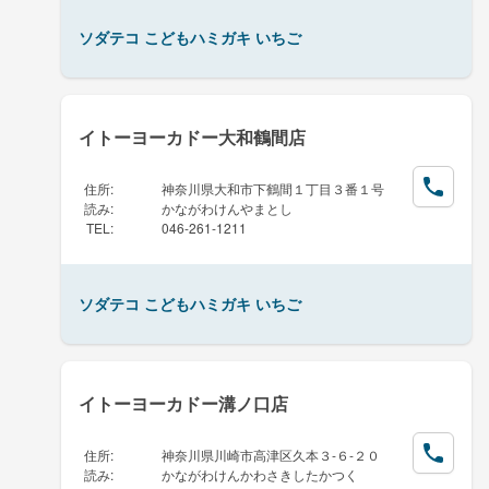
ソダテコ こどもハミガキ いちご
イトーヨーカドー大和鶴間店
住所
:
神奈川県大和市下鶴間１丁目３番１号
読み
:
かながわけんやまとし
TEL
:
046-261-1211
ソダテコ こどもハミガキ いちご
イトーヨーカドー溝ノ口店
住所
:
神奈川県川崎市高津区久本３-６-２０
読み
:
かながわけんかわさきしたかつく