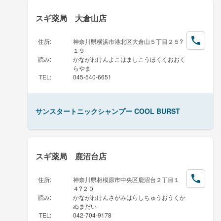
スギ薬局 大倉山店
住所
:
神奈川県横浜市港北区大倉山５丁目２５?
１９
読み
:
かながわけんよこはましこうほくくおおく
らやま
TEL
:
045-540-6651
サンスタートニックシャンプー COOL BURST
スギ薬局 鹿沼台店
住所
:
神奈川県相模原市中央区鹿沼台２丁目１
４?２０
読み
:
かながわけんさがみはらしちゅうおうくか
ぬまだい
TEL
:
042-704-9178