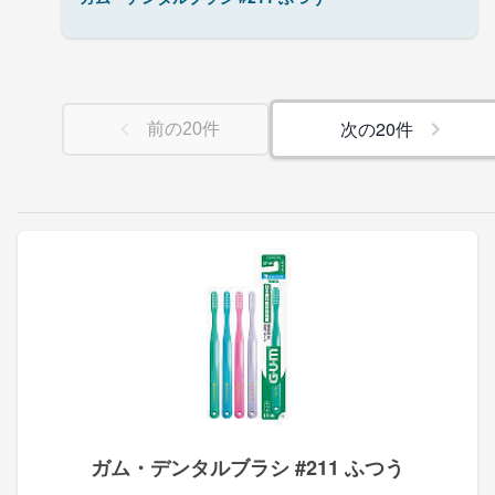
次の
20
件
前の
20
件
ガム・デンタルブラシ #211 ふつう