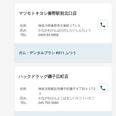
マツモトキヨシ秦野駅前北口店
住所
:
神奈川県秦野市大秦町１?１０
読み
:
かながわけんはだのしたいしんちょう
TEL
:
0463-83-6868
ガム・デンタルブラシ #211 ふつう
ハックドラッグ磯子広町店
住所
:
神奈川県横浜市磯子区磯子６丁目４１?２
３
読み
:
かながわけんよこはましいそごくいそご
TEL
:
045-750-5689