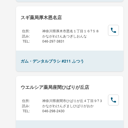
スギ薬局厚木恩名店
住所
:
神奈川県厚木市恩名１丁目１６?５８
読み
:
かながわけんあつぎしおんな
TEL
:
046-297-3831
ガム・デンタルブラシ #211 ふつう
ウエルシア薬局座間ひばりが丘店
住所
:
神奈川県座間市ひばりが丘４丁目９?３
読み
:
かながわけんざましひばりがおか
TEL
:
046-298-2430