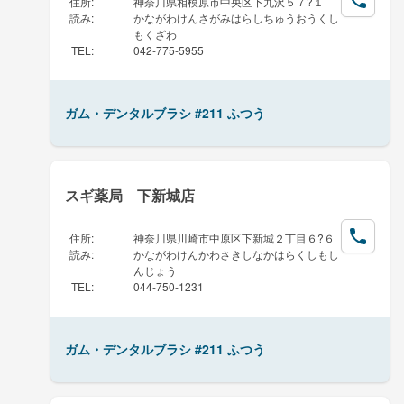
住所
:
神奈川県相模原市中央区下九沢５７?１
読み
:
かながわけんさがみはらしちゅうおうくし
もくざわ
TEL
:
042-775-5955
ガム・デンタルブラシ #211 ふつう
スギ薬局 下新城店
住所
:
神奈川県川崎市中原区下新城２丁目６?６
読み
:
かながわけんかわさきしなかはらくしもし
んじょう
TEL
:
044-750-1231
ガム・デンタルブラシ #211 ふつう