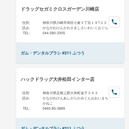
ドラッグセガミクロスガーデン川崎店
住所
:
神奈川県川崎市幸区小倉５丁目１９?２３
読み
:
かながわけんかわさきしさいわいくおぐら
TEL
:
044-580-3305
ガム・デンタルブラシ #211 ふつう
ハックドラッグ大井松田インター店
住所
:
神奈川県足柄上郡大井町金子３４３
読み
:
かながわけんあしがらかみぐんおおいまち
かねこ
TEL
:
0465-85-3889
ガム・デンタルブラシ #211 ふつう