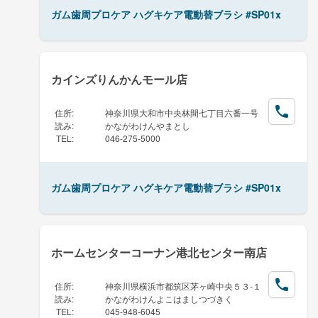
ガム歯周プロケア ハグキケア電動替ブラシ #SP01x
カインズりんかんモール店
住所
:
神奈川県大和市中央林間七丁目六番一号
読み
:
かながわけんやまとし
TEL
:
046-275-5000
ガム歯周プロケア ハグキケア電動替ブラシ #SP01x
ホームセンターコーナン港北センター南店
住所
:
神奈川県横浜市都筑区茅ヶ崎中央５３-１
読み
:
かながわけんよこはましつづきく
TEL
:
045-948-6045