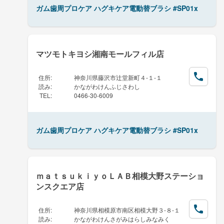
ガム歯周プロケア ハグキケア電動替ブラシ #SP01x
マツモトキヨシ湘南モールフィル店
住所
:
神奈川県藤沢市辻堂新町４-１-１
読み
:
かながわけんふじさわし
TEL
:
0466-30-6009
ガム歯周プロケア ハグキケア電動替ブラシ #SP01x
ｍａｔｓｕｋｉｙｏＬＡＢ相模大野ステーショ
ンスクエア店
住所
:
神奈川県相模原市南区相模大野３-８-１
読み
:
かながわけんさがみはらしみなみく