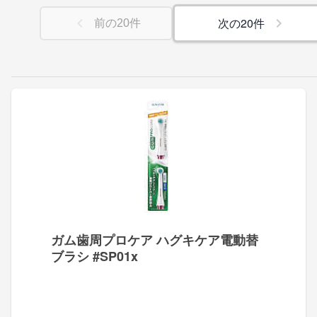
次の
20
件
前の
20
件
ガム歯周プロケア ハグキケア電動替
ブラシ #SP01x