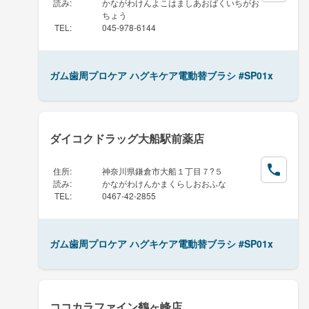
読み
:
かながわけんよこはましあおばくいちがお
ちょう
TEL
:
045-978-6144
ガム歯周プロケア ハグキケア電動替ブラシ #SP01x
ダイコクドラッグ大船駅前薬店
住所
:
神奈川県鎌倉市大船１丁目７?５
読み
:
かながわけんかまくらしおおふな
TEL
:
0467-42-2855
ガム歯周プロケア ハグキケア電動替ブラシ #SP01x
ココカラファイン鶴ヶ峰店