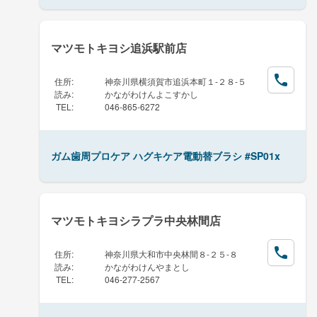
マツモトキヨシ追浜駅前店
住所
:
神奈川県横須賀市追浜本町１-２８-５
読み
:
かながわけんよこすかし
TEL
:
046-865-6272
ガム歯周プロケア ハグキケア電動替ブラシ #SP01x
マツモトキヨシラプラ中央林間店
住所
:
神奈川県大和市中央林間８-２５-８
読み
:
かながわけんやまとし
TEL
:
046-277-2567