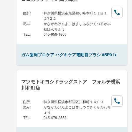
住所
:
神奈川県横浜市旭区鶴ケ峰本町１丁目１
２?２２
読み
:
かながわけんよこはましあさひくつるがみ
ねほんちょう
TEL
:
045-958-1860
ガム歯周プロケア ハグキケア電動替ブラシ #SP01x
マツモトキヨシドラッグストア フォルテ横浜
川和町店
住所
:
神奈川県横浜市都筑区川和町１４０３
読み
:
かながわけんよこはましつづきくかわわち
ょう
TEL
:
045-479-2553