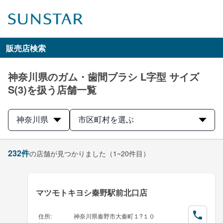
販売店検索
神奈川県のガム・歯間ブラシ L字型 サイズ
S(3)を扱う店舗一覧
神奈川県
市区町村を選ぶ
232
件
の店舗が見つかりました
（1~20件目）
マツモトキヨシ秦野駅前北口店
住所
:
神奈川県秦野市大秦町１?１０