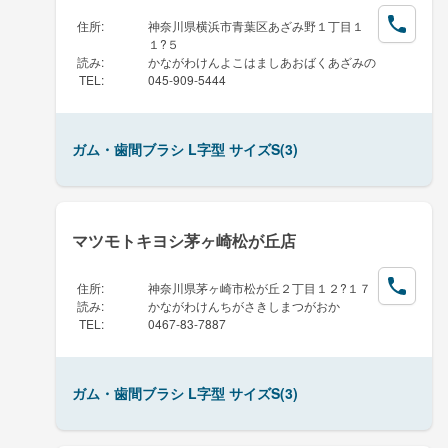
住所
:
神奈川県横浜市青葉区あざみ野１丁目１
１?５
読み
:
かながわけんよこはましあおばくあざみの
TEL
:
045-909-5444
ガム・歯間ブラシ L字型 サイズS(3)
マツモトキヨシ茅ヶ崎松が丘店
住所
:
神奈川県茅ヶ崎市松が丘２丁目１２?１７
読み
:
かながわけんちがさきしまつがおか
TEL
:
0467-83-7887
ガム・歯間ブラシ L字型 サイズS(3)