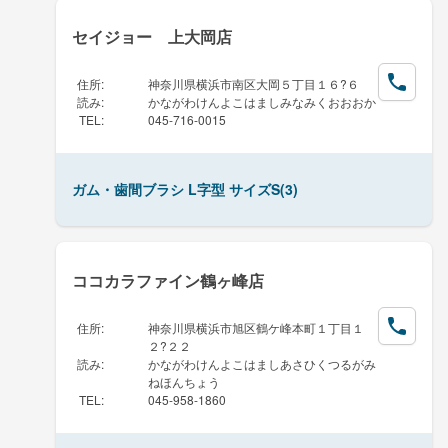
セイジョー 上大岡店
住所
:
神奈川県横浜市南区大岡５丁目１６?６
読み
:
かながわけんよこはましみなみくおおおか
TEL
:
045-716-0015
ガム・歯間ブラシ L字型 サイズS(3)
ココカラファイン鶴ヶ峰店
住所
:
神奈川県横浜市旭区鶴ケ峰本町１丁目１
２?２２
読み
:
かながわけんよこはましあさひくつるがみ
ねほんちょう
TEL
:
045-958-1860