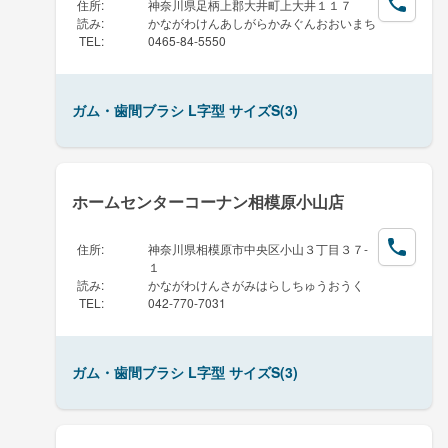
住所
:
神奈川県足柄上郡大井町上大井１１７
読み
:
かながわけんあしがらかみぐんおおいまち
TEL
:
0465-84-5550
ガム・歯間ブラシ L字型 サイズS(3)
ホームセンターコーナン相模原小山店
住所
:
神奈川県相模原市中央区小山３丁目３７-
１
読み
:
かながわけんさがみはらしちゅうおうく
TEL
:
042-770-7031
ガム・歯間ブラシ L字型 サイズS(3)