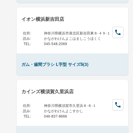
イオン横浜新吉田店
住所
:
神奈川県横浜市港北区新吉田東８-４９-１
読み
:
かながわけんよこはましこうほくく
TEL
:
045-548-2069
ガム・歯間ブラシ L字型 サイズS(3)
カインズ横須賀久里浜店
住所
:
神奈川県横須賀市久里浜８-８-１
読み
:
かながわけんよこすかし
TEL
:
046-837-8666