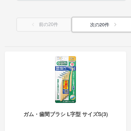
次の
20
件
前の
20
件
ガム・歯間ブラシ L字型 サイズS(3)