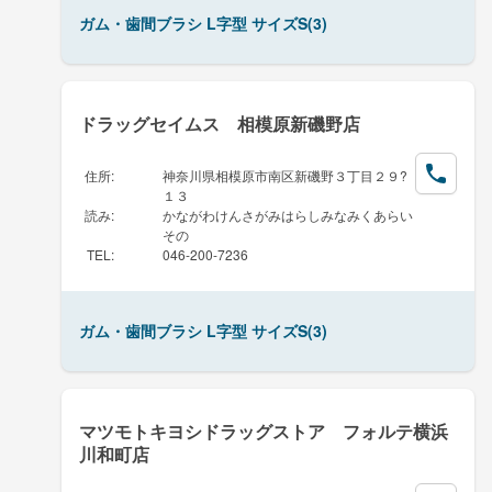
ガム・歯間ブラシ L字型 サイズS(3)
ドラッグセイムス 相模原新磯野店
住所
:
神奈川県相模原市南区新磯野３丁目２９?
１３
読み
:
かながわけんさがみはらしみなみくあらい
その
TEL
:
046-200-7236
ガム・歯間ブラシ L字型 サイズS(3)
マツモトキヨシドラッグストア フォルテ横浜
川和町店