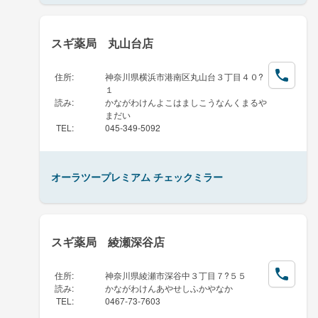
スギ薬局 丸山台店
住所
:
神奈川県横浜市港南区丸山台３丁目４０?
１
読み
:
かながわけんよこはましこうなんくまるや
まだい
TEL
:
045-349-5092
オーラツープレミアム チェックミラー
スギ薬局 綾瀬深谷店
住所
:
神奈川県綾瀬市深谷中３丁目７?５５
読み
:
かながわけんあやせしふかやなか
TEL
:
0467-73-7603