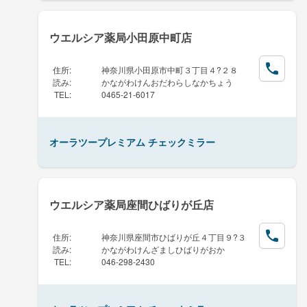
ウエルシア薬局小田原中町店
住所
:
神奈川県小田原市中町３丁目４?２８
読み
:
かながわけんおだわらしなかちょう
TEL
:
0465-21-6017
オーラツープレミアム チェックミラー
ウエルシア薬局座間ひばりが丘店
住所
:
神奈川県座間市ひばりが丘４丁目９?３
読み
:
かながわけんざましひばりがおか
TEL
:
046-298-2430