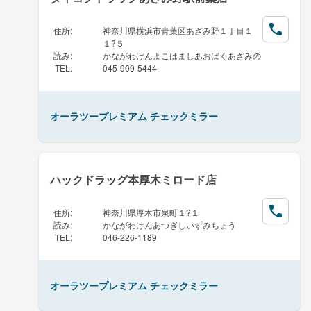
住所
:
神奈川県横浜市青葉区あざみ野１丁目１
１?５
読み
:
かながわけんよこはましあおばくあざみの
TEL
:
045-909-5444
オーラツープレミアム チェックミラー
ハックドラッグ本厚木ミロード店
住所
:
神奈川県厚木市泉町１?１
読み
:
かながわけんあつぎしいずみちょう
TEL
:
046-226-1189
オーラツープレミアム チェックミラー