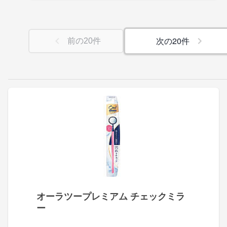
次の
20
件
前の
20
件
オーラツープレミアム チェックミラ
ー