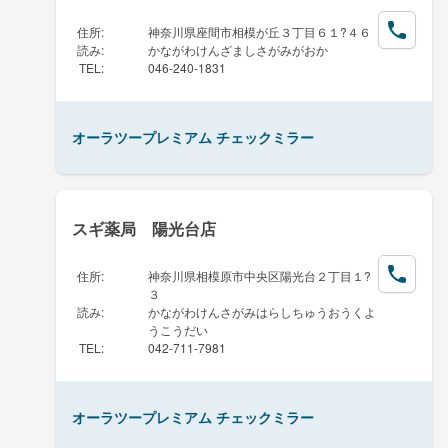
住所
:
神奈川県座間市相模が丘３丁目６１?４６
読み
:
かながわけんざましさがみがおか
TEL
:
046-240-1831
オーラツープレミアム チェックミラー
スギ薬局 陽光台店
住所
:
神奈川県相模原市中央区陽光台２丁目１?
３
読み
:
かながわけんさがみはらしちゅうおうくよ
うこうだい
TEL
:
042-711-7981
オーラツープレミアム チェックミラー