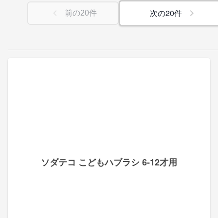
次の
20
件
前の
20
件
ソダテコ こどもハブラシ 6-12才用