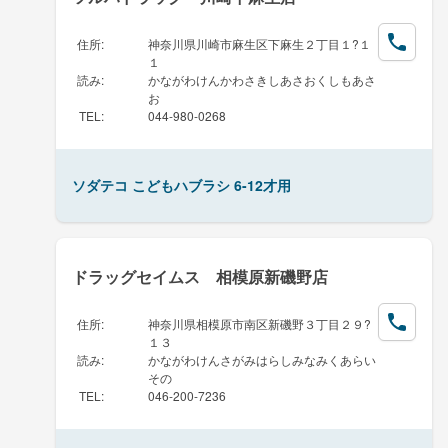
住所
:
神奈川県川崎市麻生区下麻生２丁目１?１
１
読み
:
かながわけんかわさきしあさおくしもあさ
お
TEL
:
044-980-0268
ソダテコ こどもハブラシ 6-12才用
ドラッグセイムス 相模原新磯野店
住所
:
神奈川県相模原市南区新磯野３丁目２９?
１３
読み
:
かながわけんさがみはらしみなみくあらい
その
TEL
:
046-200-7236