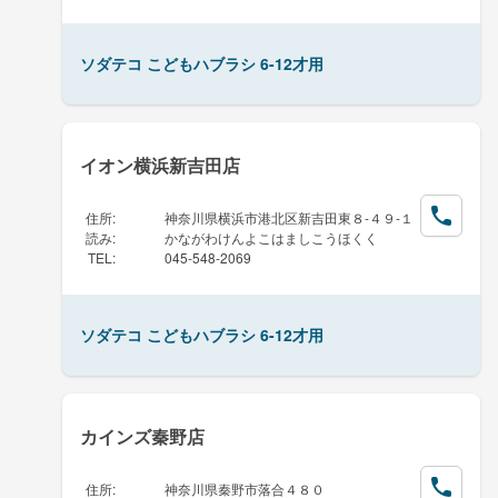
ソダテコ こどもハブラシ 6-12才用
イオン横浜新吉田店
住所
:
神奈川県横浜市港北区新吉田東８-４９-１
読み
:
かながわけんよこはましこうほくく
TEL
:
045-548-2069
ソダテコ こどもハブラシ 6-12才用
カインズ秦野店
住所
:
神奈川県秦野市落合４８０