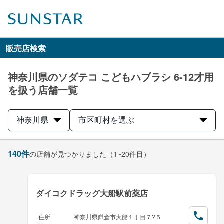
販売店検索
神奈川県のソダテコ こどもハブラシ 6-12才用
を扱う店舗一覧
神奈川県
市区町村を選ぶ
140
件
の店舗が見つかりました
（1~20件目）
ダイコクドラッグ大船駅前薬店
住所
:
神奈川県鎌倉市大船１丁目７?５