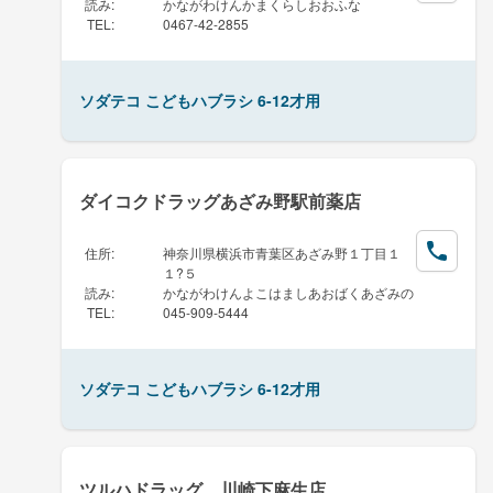
読み
:
かながわけんかまくらしおおふな
TEL
:
0467-42-2855
ソダテコ こどもハブラシ 6-12才用
ダイコクドラッグあざみ野駅前薬店
住所
:
神奈川県横浜市青葉区あざみ野１丁目１
１?５
読み
:
かながわけんよこはましあおばくあざみの
TEL
:
045-909-5444
ソダテコ こどもハブラシ 6-12才用
ツルハドラッグ 川崎下麻生店