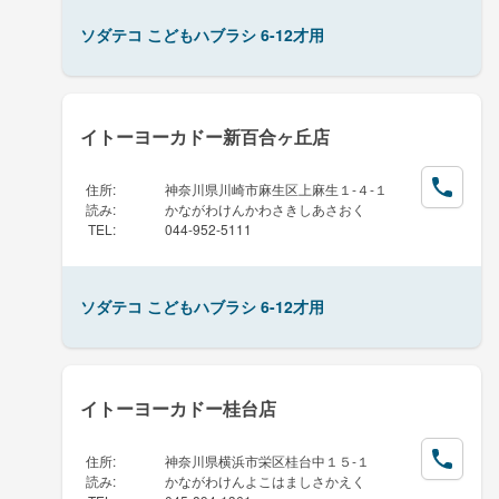
ソダテコ こどもハブラシ 6-12才用
イトーヨーカドー新百合ヶ丘店
住所
:
神奈川県川崎市麻生区上麻生１-４-１
読み
:
かながわけんかわさきしあさおく
TEL
:
044-952-5111
ソダテコ こどもハブラシ 6-12才用
イトーヨーカドー桂台店
住所
:
神奈川県横浜市栄区桂台中１５-１
読み
:
かながわけんよこはましさかえく