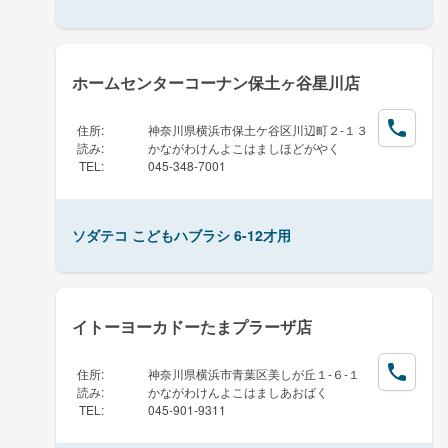
ホームセンターコーナン保土ヶ谷星川店
住所
:
神奈川県横浜市保土ケ谷区川辺町２-１３
読み
:
かながわけんよこはましほどがやく
TEL
:
045-348-7001
ソダテコ こどもハブラシ 6-12才用
イトーヨーカドーたまプラーザ店
住所
:
神奈川県横浜市青葉区美しが丘１-６-１
読み
:
かながわけんよこはましあおばく
TEL
:
045-901-9311