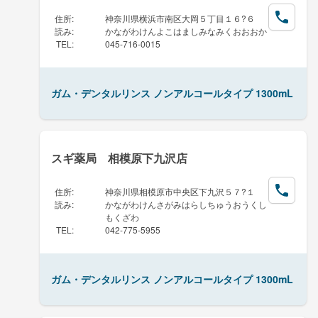
住所
:
神奈川県横浜市南区大岡５丁目１６?６
読み
:
かながわけんよこはましみなみくおおおか
TEL
:
045-716-0015
ガム・デンタルリンス ノンアルコールタイプ 1300mL
スギ薬局 相模原下九沢店
住所
:
神奈川県相模原市中央区下九沢５７?１
読み
:
かながわけんさがみはらしちゅうおうくし
もくざわ
TEL
:
042-775-5955
ガム・デンタルリンス ノンアルコールタイプ 1300mL