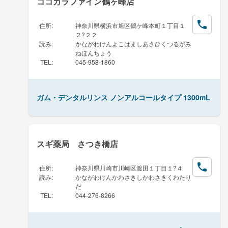
ココカラファイン鶴ヶ峰店
住所
:
神奈川県横浜市旭区鶴ケ峰本町１丁目１
２?２２
読み
:
かながわけんよこはましあさひくつるがみ
ねほんちょう
TEL
:
045-958-1860
ガム・デンタルリンス ノンアルコールタイプ 1300mL
スギ薬局 さつき橋店
住所
:
神奈川県川崎市川崎区渡田１丁目１?４
読み
:
かながわけんかわさきしかわさきくわたり
だ
TEL
:
044-276-8266