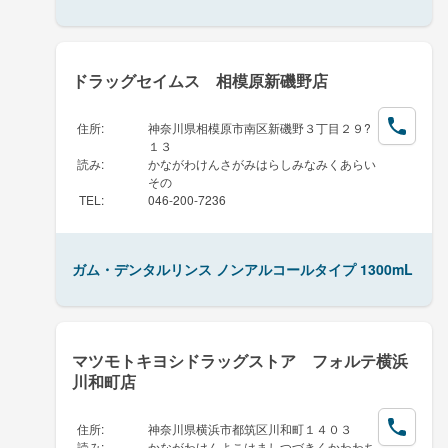
ドラッグセイムス 相模原新磯野店
住所
:
神奈川県相模原市南区新磯野３丁目２９?
１３
読み
:
かながわけんさがみはらしみなみくあらい
その
TEL
:
046-200-7236
ガム・デンタルリンス ノンアルコールタイプ 1300mL
マツモトキヨシドラッグストア フォルテ横浜
川和町店
住所
:
神奈川県横浜市都筑区川和町１４０３
読み
:
かながわけんよこはましつづきくかわわち