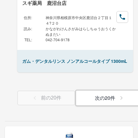
スギ薬局 鹿沼台店
住所
:
神奈川県相模原市中央区鹿沼台２丁目１
４?２０
読み
:
かながわけんさがみはらしちゅうおうくか
ぬまだい
TEL
:
042-704-9178
ガム・デンタルリンス ノンアルコールタイプ 1300mL
次の
20
件
前の
20
件