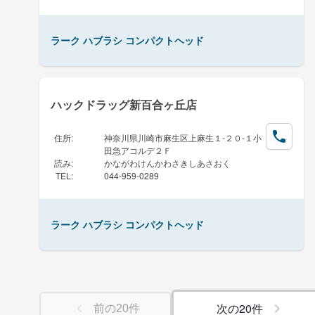
ラーク ハブラシ コンパクトヘッド
ハックドラッグ新百合ヶ丘店
住所
:
神奈川県川崎市麻生区上麻生１-２０-１小
田急アコルデ２Ｆ
読み
:
かながわけんかわさきしあさおく
TEL
:
044-959-0289
ラーク ハブラシ コンパクトヘッド
次の
20
件
前の
20
件