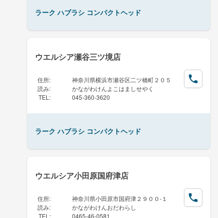
ラーク ハブラシ コンパクトヘッド
ウエルシア瀬谷三ツ境店
住所
:
神奈川県横浜市瀬谷区二ツ橋町２０５
読み
:
かながわけんよこはましせやく
TEL
:
045-360-3620
ラーク ハブラシ コンパクトヘッド
ウエルシア小田原国府津店
住所
:
神奈川県小田原市国府津２９００-１
読み
:
かながわけんおだわらし
TEL
:
0465-46-0581