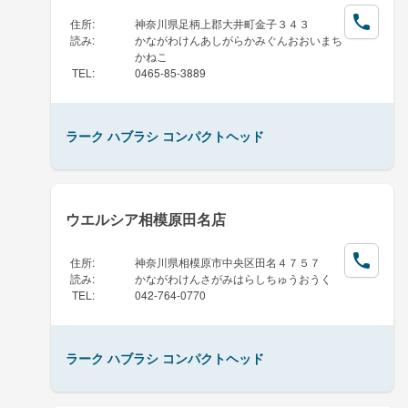
住所
:
神奈川県足柄上郡大井町金子３４３
読み
:
かながわけんあしがらかみぐんおおいまち
かねこ
TEL
:
0465-85-3889
ラーク ハブラシ コンパクトヘッド
ウエルシア相模原田名店
住所
:
神奈川県相模原市中央区田名４７５７
読み
:
かながわけんさがみはらしちゅうおうく
TEL
:
042-764-0770
ラーク ハブラシ コンパクトヘッド