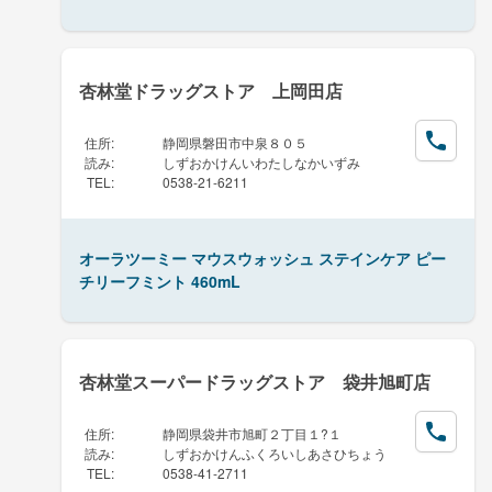
杏林堂ドラッグストア 上岡田店
住所
:
静岡県磐田市中泉８０５
読み
:
しずおかけんいわたしなかいずみ
TEL
:
0538-21-6211
オーラツーミー マウスウォッシュ ステインケア ピー
チリーフミント 460mL
杏林堂スーパードラッグストア 袋井旭町店
住所
:
静岡県袋井市旭町２丁目１?１
読み
:
しずおかけんふくろいしあさひちょう
TEL
:
0538-41-2711