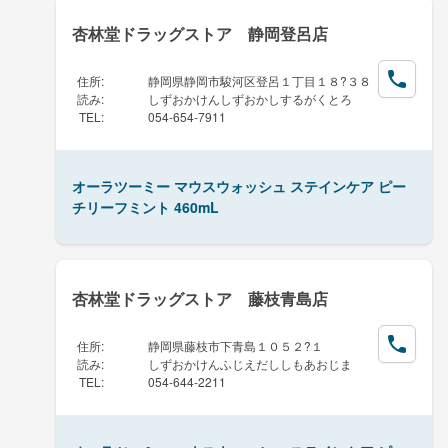
杏林堂ドラッグストア 静岡登呂店
住所
:
静岡県静岡市駿河区登呂１丁目１８?３８
読み
:
しずおかけんしずおかしするがくとろ
TEL
:
054-654-7911
オーラツーミー マウスウォッシュ ステインケア ピー
チリーフミント 460mL
杏林堂ドラッグストア 藤枝青島店
住所
:
静岡県藤枝市下青島１０５２?１
読み
:
しずおかけんふじえだししもあおじま
TEL
:
054-644-2211