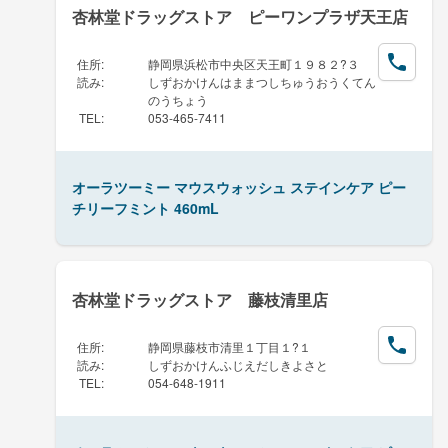
杏林堂ドラッグストア ピーワンプラザ天王店
住所
:
静岡県浜松市中央区天王町１９８２?３
読み
:
しずおかけんはままつしちゅうおうくてん
のうちょう
TEL
:
053-465-7411
オーラツーミー マウスウォッシュ ステインケア ピー
チリーフミント 460mL
杏林堂ドラッグストア 藤枝清里店
住所
:
静岡県藤枝市清里１丁目１?１
読み
:
しずおかけんふじえだしきよさと
TEL
:
054-648-1911