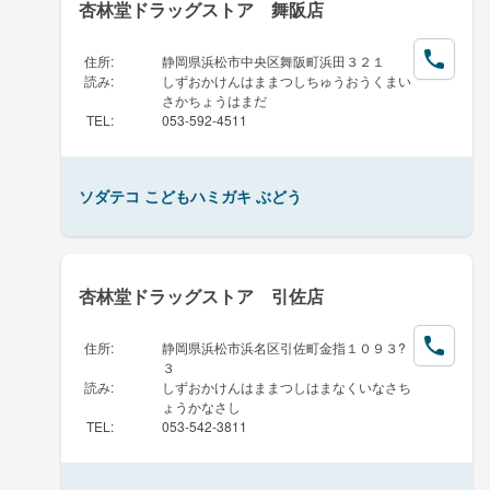
杏林堂ドラッグストア 舞阪店
住所
:
静岡県浜松市中央区舞阪町浜田３２１
読み
:
しずおかけんはままつしちゅうおうくまい
さかちょうはまだ
TEL
:
053-592-4511
ソダテコ こどもハミガキ ぶどう
杏林堂ドラッグストア 引佐店
住所
:
静岡県浜松市浜名区引佐町金指１０９３?
３
読み
:
しずおかけんはままつしはまなくいなさち
ょうかなさし
TEL
:
053-542-3811