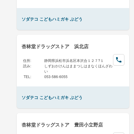
ソダテコ こどもハミガキ ぶどう
杏林堂ドラッグストア 浜北店
住所
:
静岡県浜松市浜名区本沢合１２７?１
読み
:
しずおかけんはままつしはまなくほんざわ
い
TEL
:
053-586-6055
ソダテコ こどもハミガキ ぶどう
杏林堂ドラッグストア 豊田小立野店