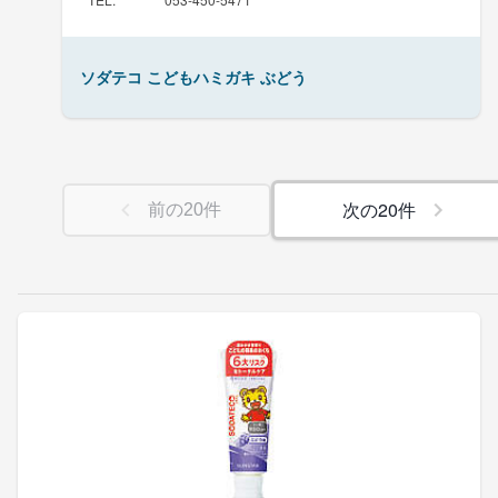
ソダテコ こどもハミガキ ぶどう
次の
20
件
前の
20
件