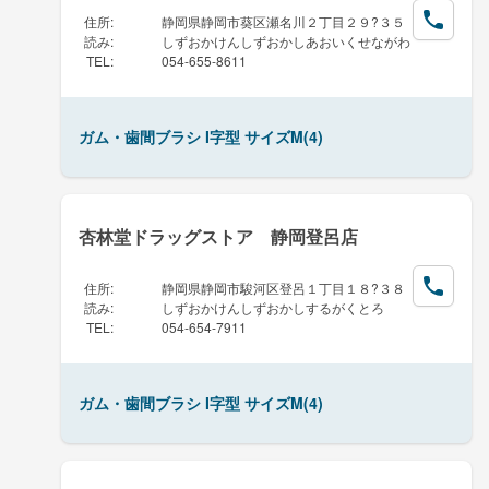
住所
:
静岡県静岡市葵区瀬名川２丁目２９?３５
読み
:
しずおかけんしずおかしあおいくせながわ
TEL
:
054-655-8611
ガム・歯間ブラシ I字型 サイズM(4)
杏林堂ドラッグストア 静岡登呂店
住所
:
静岡県静岡市駿河区登呂１丁目１８?３８
読み
:
しずおかけんしずおかしするがくとろ
TEL
:
054-654-7911
ガム・歯間ブラシ I字型 サイズM(4)