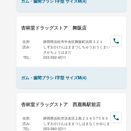
ガム・歯間ブラシ I字型 サイズM(4)
杏林堂ドラッグストア 舞阪店
住所
:
静岡県浜松市中央区舞阪町浜田３２１
読み
:
しずおかけんはままつしちゅうおうくまい
さかちょうはまだ
TEL
:
053-592-4511
ガム・歯間ブラシ I字型 サイズM(4)
杏林堂ドラッグストア 西鹿島駅前店
住所
:
静岡県浜松市浜名区上島２３４５?５８５
読み
:
しずおかけんはままつしはまなくかみじま
TEL
:
053-580-5211