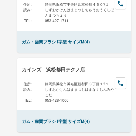
住所
:
静岡県浜松市中央区四本松町４６０?１
読み
:
しずおかけんはままつしちゅうおうくしほ
んまつちょう
TEL
:
053-427-1711
ガム・歯間ブラシ I字型 サイズM(4)
カインズ 浜松都田テクノ店
住所
:
静岡県浜松市浜名区新都田３丁目１?１
読み
:
しずおかけんはままつしはまなくしんみや
こだ
TEL
:
053-428-1000
ガム・歯間ブラシ I字型 サイズM(4)