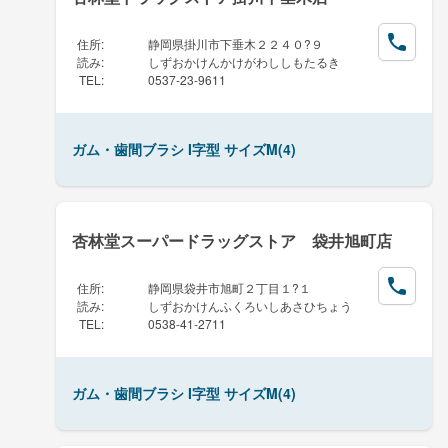
住所
:
静岡県掛川市下垂木２２４０?９
読み
:
しずおかけんかけがわししもたるき
TEL
:
0537-23-9611
ガム・歯間ブラシ I字型 サイズM(4)
杏林堂スーパードラッグストア 袋井旭町店
住所
:
静岡県袋井市旭町２丁目１?１
読み
:
しずおかけんふくろいしあさひちょう
TEL
:
0538-41-2711
ガム・歯間ブラシ I字型 サイズM(4)