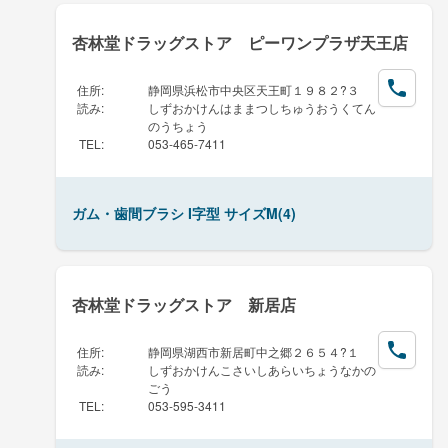
杏林堂ドラッグストア ピーワンプラザ天王店
住所
:
静岡県浜松市中央区天王町１９８２?３
読み
:
しずおかけんはままつしちゅうおうくてん
のうちょう
TEL
:
053-465-7411
ガム・歯間ブラシ I字型 サイズM(4)
杏林堂ドラッグストア 新居店
住所
:
静岡県湖西市新居町中之郷２６５４?１
読み
:
しずおかけんこさいしあらいちょうなかの
ごう
TEL
:
053-595-3411