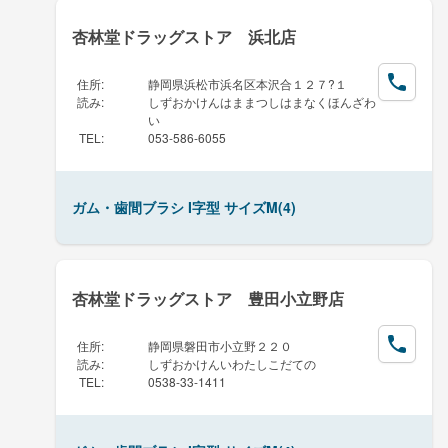
杏林堂ドラッグストア 浜北店
住所
:
静岡県浜松市浜名区本沢合１２７?１
読み
:
しずおかけんはままつしはまなくほんざわ
い
TEL
:
053-586-6055
ガム・歯間ブラシ I字型 サイズM(4)
杏林堂ドラッグストア 豊田小立野店
住所
:
静岡県磐田市小立野２２０
読み
:
しずおかけんいわたしこだての
TEL
:
0538-33-1411