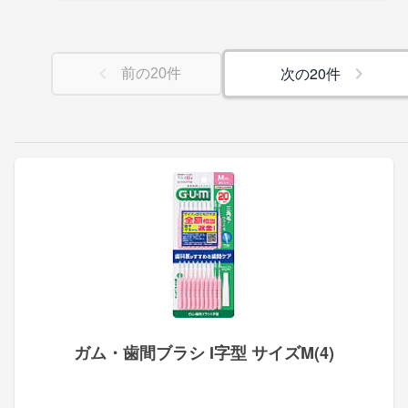
次の
20
件
前の
20
件
ガム・歯間ブラシ I字型 サイズM(4)