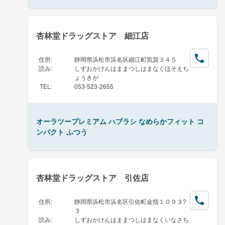
杏林堂ドラッグストア 細江店
住所
:
静岡県浜松市浜名区細江町気賀３４５
読み
:
しずおかけんはままつしはまなくほそえち
ょうきが
TEL
:
053-523-2655
オーラツープレミアム ハブラシ なめらかフィット コ
ンパクト ふつう
杏林堂ドラッグストア 引佐店
住所
:
静岡県浜松市浜名区引佐町金指１０９３?
３
読み
:
しずおかけんはままつしはまなくいなさち