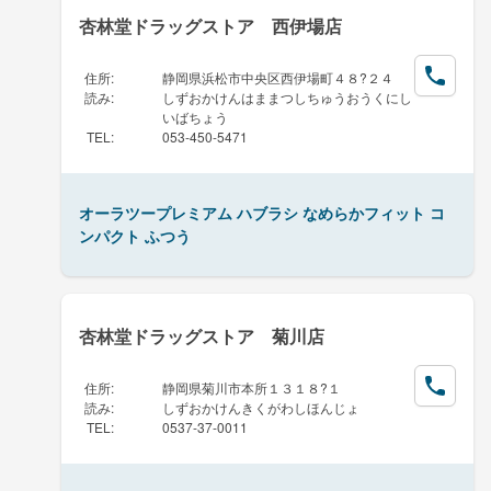
杏林堂ドラッグストア 西伊場店
住所
:
静岡県浜松市中央区西伊場町４８?２４
読み
:
しずおかけんはままつしちゅうおうくにし
いばちょう
TEL
:
053-450-5471
オーラツープレミアム ハブラシ なめらかフィット コ
ンパクト ふつう
杏林堂ドラッグストア 菊川店
住所
:
静岡県菊川市本所１３１８?１
読み
:
しずおかけんきくがわしほんじょ
TEL
:
0537-37-0011