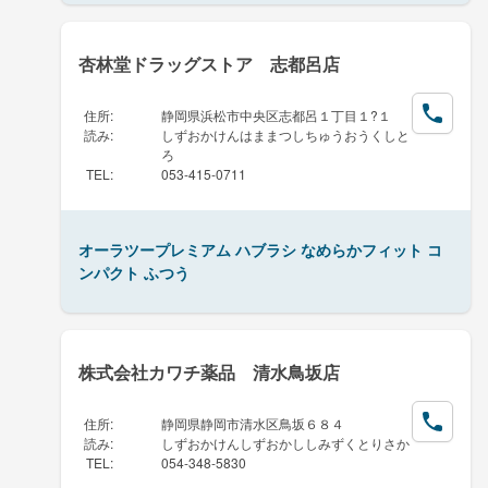
杏林堂ドラッグストア 志都呂店
住所
:
静岡県浜松市中央区志都呂１丁目１?１
読み
:
しずおかけんはままつしちゅうおうくしと
ろ
TEL
:
053-415-0711
オーラツープレミアム ハブラシ なめらかフィット コ
ンパクト ふつう
株式会社カワチ薬品 清水鳥坂店
住所
:
静岡県静岡市清水区鳥坂６８４
読み
:
しずおかけんしずおかししみずくとりさか
TEL
:
054-348-5830