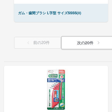
ガム・歯間ブラシ L字型 サイズSSSS(0)
次の
20
件
前の
20
件