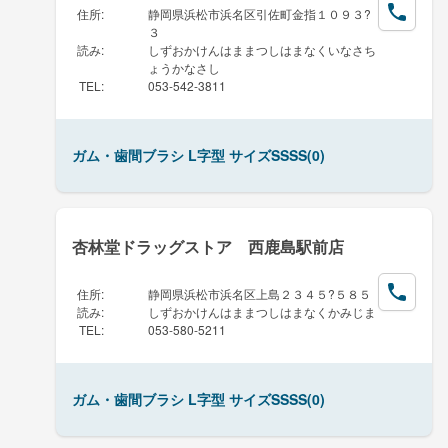
住所
:
静岡県浜松市浜名区引佐町金指１０９３?
３
読み
:
しずおかけんはままつしはまなくいなさち
ょうかなさし
TEL
:
053-542-3811
ガム・歯間ブラシ L字型 サイズSSSS(0)
杏林堂ドラッグストア 西鹿島駅前店
住所
:
静岡県浜松市浜名区上島２３４５?５８５
読み
:
しずおかけんはままつしはまなくかみじま
TEL
:
053-580-5211
ガム・歯間ブラシ L字型 サイズSSSS(0)