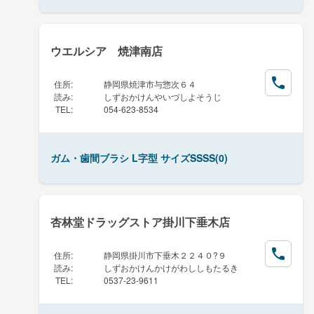
ウエルシア 焼津南店
住所
:
静岡県焼津市与惣次６４
読み
:
しずおかけんやいづしよそうじ
TEL
:
054-623-8534
ガム・歯間ブラシ L字型 サイズSSSS(0)
杏林堂ドラッグストア掛川下垂木店
住所
:
静岡県掛川市下垂木２２４０?９
読み
:
しずおかけんかけがわししもたるき
TEL
:
0537-23-9611