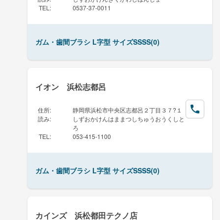
TEL
:
0537-37-0011
ガム・歯間ブラシ L字型 サイズSSSS(0)
イオン 浜松志都呂
住所
:
静岡県浜松市中央区志都呂２丁目３７?１
読み
:
しずおかけんはままつしちゅうおうくしと
ろ
TEL
:
053-415-1100
ガム・歯間ブラシ L字型 サイズSSSS(0)
カインズ 浜松都田テクノ店