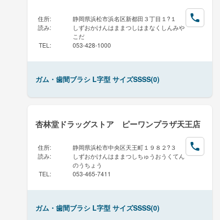
住所
:
静岡県浜松市浜名区新都田３丁目１?１
読み
:
しずおかけんはままつしはまなくしんみや
こだ
TEL
:
053-428-1000
ガム・歯間ブラシ L字型 サイズSSSS(0)
杏林堂ドラッグストア ピーワンプラザ天王店
住所
:
静岡県浜松市中央区天王町１９８２?３
読み
:
しずおかけんはままつしちゅうおうくてん
のうちょう
TEL
:
053-465-7411
ガム・歯間ブラシ L字型 サイズSSSS(0)