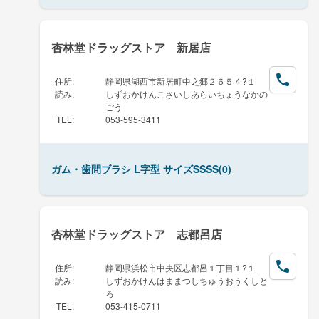
杏林堂ドラッグストア 新居店
住所
:
静岡県湖西市新居町中之郷２６５４?１
読み
:
しずおかけんこさいしあらいちょうなかの
ごう
TEL
:
053-595-3411
ガム・歯間ブラシ L字型 サイズSSSS(0)
杏林堂ドラッグストア 志都呂店
住所
:
静岡県浜松市中央区志都呂１丁目１?１
読み
:
しずおかけんはままつしちゅうおうくしと
ろ
TEL
:
053-415-0711