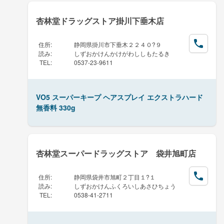
杏林堂ドラッグストア掛川下垂木店
住所
:
静岡県掛川市下垂木２２４０?９
読み
:
しずおかけんかけがわししもたるき
TEL
:
0537-23-9611
VO5 スーパーキープ ヘアスプレイ エクストラハード
無香料 330g
杏林堂スーパードラッグストア 袋井旭町店
住所
:
静岡県袋井市旭町２丁目１?１
読み
:
しずおかけんふくろいしあさひちょう
TEL
:
0538-41-2711