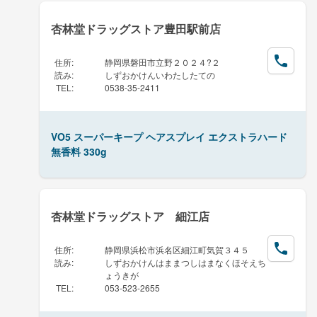
杏林堂ドラッグストア豊田駅前店
住所
:
静岡県磐田市立野２０２４?２
読み
:
しずおかけんいわたしたての
TEL
:
0538-35-2411
VO5 スーパーキープ ヘアスプレイ エクストラハード
無香料 330g
杏林堂ドラッグストア 細江店
住所
:
静岡県浜松市浜名区細江町気賀３４５
読み
:
しずおかけんはままつしはまなくほそえち
ょうきが
TEL
:
053-523-2655